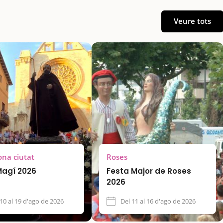
Veure tots
ona ciutat
Roses
Magí 2026
Festa Major de Roses
2026
 10 al 19 d'ago de 2026
Del 11 al 16 d'ago de 2026