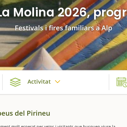
La Molina 2026, progr
Festivals i fires familiars a Alp
Activitat
peus del Pirineu
ment molt esperat per veïns i visitants que busquen viure la