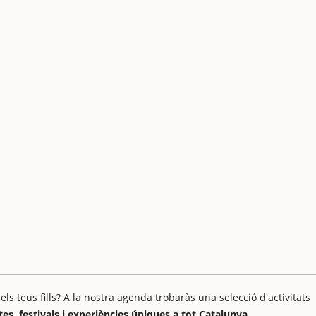
 teus fills? A la nostra agenda trobaràs una selecció d'activitats
stes, festivals i experiències úniques a tot Catalunya.