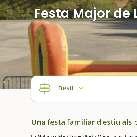
Festa Major de 
Destí
Una festa familiar d’estiu als 
La Molina celebra la seva Festa Major,
un esdeveni