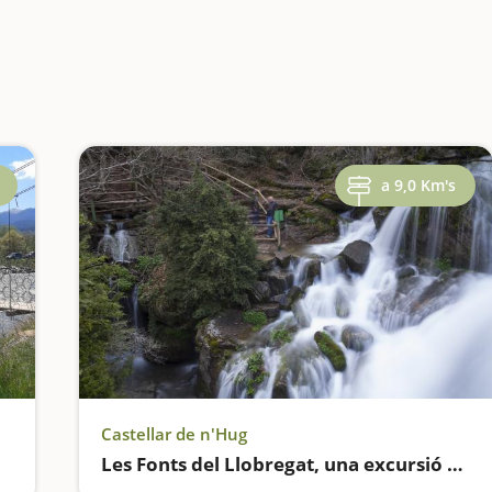
a 9,0 Km's
Castellar de n'Hug
Les Fonts del Llobregat, una excursió curta amb cascades espectaculars