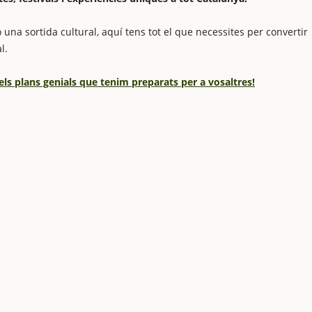
 una sortida cultural, aquí tens tot el que necessites per convertir
l.
els plans genials que tenim preparats per a vosaltres!