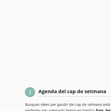
Agenda del cap de setmana
2
Busques idees per gaudir del cap de setmana amb els
perfectes per compartir temps en família:
fires, fe