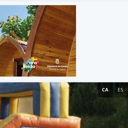
CA
ES