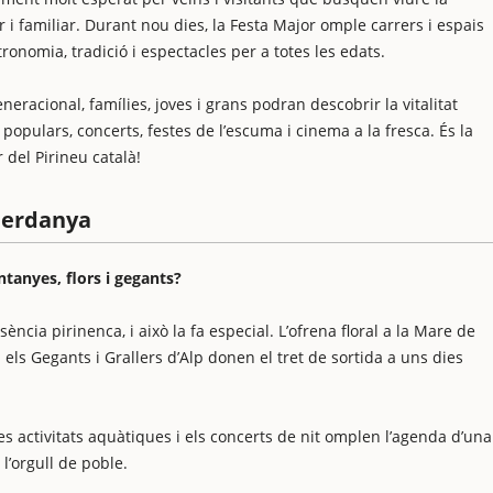
 i familiar. Durant nou dies, la Festa Major omple carrers i espais
tronomia, tradició i espectacles per a totes les edats.
acional, famílies, joves i grans podran descobrir la vitalitat
 populars, concerts, festes de l’escuma i cinema a la fresca. És la
del Pirineu català!
 Cerdanya
tanyes, flors i gegants?
ncia pirinenca, i això la fa especial. L’ofrena floral a la Mare de
els Gegants i Grallers d’Alp donen el tret de sortida a uns dies
les activitats aquàtiques i els concerts de nit omplen l’agenda d’una
 l’orgull de poble.