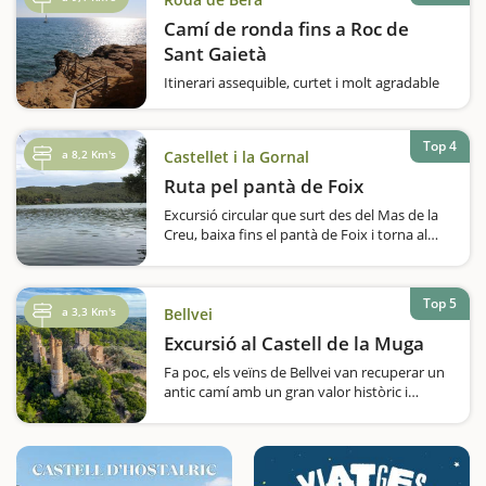
Camí de ronda fins a Roc de
Sant Gaietà
Itinerari assequible, curtet i molt agradable
per fer amb nens que ressegueix el camí de
ronda des del passeig Marítim de Roda de
Berà fins a Roc de Sant Gaietà; un petit i
Top 4
a 8,2 Km's
Castellet i la Gornal
encantador poblet pertanyent a Roda.
Deixem el…
Ruta pel pantà de Foix
Excursió circular que surt des del Mas de la
Creu, baixa fins el pantà de Foix i torna al
punt d'inici. Val a dir que l'inici serà descens,
després pla i la tornada fa una mica de
pujada.Durant tot el recorregut hem de
Top 5
seguir els pals indicadors…
a 3,3 Km's
Bellvei
Excursió al Castell de la Muga
Fa poc, els veïns de Bellvei van recuperar un
antic camí amb un gran valor històric i
sentimental, el que agafaven els pagesos per
anar als camps del voltant del castell de la
Muga. Gràcies a aquesta iniciativa, teniu la
possibilitat…