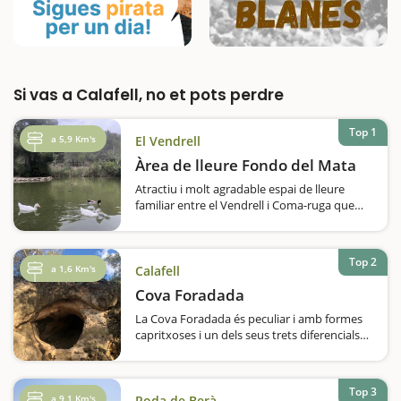
Si vas a Calafell, no et pots perdre
Top 1
a 5,9 Km's
El Vendrell
Àrea de lleure Fondo del Mata
Atractiu i molt agradable espai de lleure
familiar entre el Vendrell i Coma-ruga que
consta d'una àmplia àrea de pícnic sota una
gran pineda amb una vintena de taules,
barbacoes, piques amb aixetes
Top 2
d'aigua.L'espai compta amb zona de
a 1,6 Km's
Calafell
pàrquing…
Cova Foradada
La Cova Foradada és peculiar i amb formes
capritxoses i un dels seus trets diferencials
és que té dues vies d'entrada, o de sortida,
depenent per on hi accedim.En aquesta
cavitat hi van habitar neandertals i els homo
Top 3
sapiens sapiens, i segons els…
a 9,1 Km's
Roda de Berà