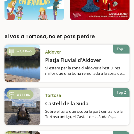
Si vas a Tortosa, no et pots perdre
Top 1
a 8,8 Km's
Aldover
Platja Fluvial d'Aldover
Si estem per la zona d'Aldover a l'estiu, res
millor que una bona remullada a la zona de
bany més gran del riu Ebre. La platja fluvial
d'Aldover es troba en un indret de gran
atractiu, amb un exuberant bosc de ribera,
Top 2
amb àlbers,…
a 341 m.
Tortosa
Castell de la Suda
Sobre el turó que ocupa la part central de la
Tortosa antiga, el Castell de la Suda és,
d'entrada, un gran mirador de la ciutat i la
comarca. Aquesta és una de les raons per
anar-hi, però n'hi ha més, sobretot…