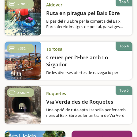
Top 3
a 701 m.
Aldover
Ruta en piragua pel Baix Ebre
El pas del riu Ebre per la comarca del Baix
Ebre ofereix imatges de postal, paisatges
fantàstics, racons que semblen extrets
d'altres continents, moments i experiències
úniques i irrepetibles... La llista és inacabable,
Top 4
…
a 332 m.
Tortosa
Creuer per l'Ebre amb Lo
Sirgador
De les diverses ofertes de navegació per
l'Ebre, una de les més atractives és la de Lo
Sirgador, ja que, a més de fer un creuer pel
riu amb llagut i descobrir el seu paisatge
Top 5
a 582 m.
Roquetes
únic, podreu gaudir d'activitats…
Via Verda des de Roquetes
Una opció de ruta apta i senzilla per fer amb
nens al Baix Ebre és fer un tram de Via Verda.
A Roquetes també la podem agafar, ja sigui
per anar en direcció sud, cap a Tortosa, que
és just on té el seu origen,…