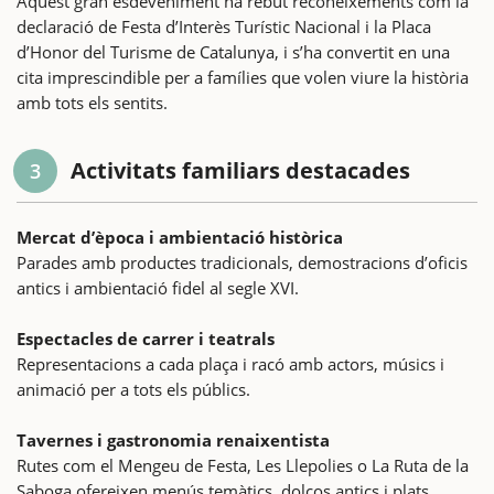
Aquest gran esdeveniment ha rebut reconeixements com la
declaració de Festa d’Interès Turístic Nacional i la Placa
d’Honor del Turisme de Catalunya, i s’ha convertit en una
cita imprescindible per a famílies que volen viure la història
amb tots els sentits.
Activitats familiars destacades
3
Mercat d’època i ambientació històrica
Parades amb productes tradicionals, demostracions d’oficis
antics i ambientació fidel al segle XVI.
Espectacles de carrer i teatrals
Representacions a cada plaça i racó amb actors, músics i
animació per a tots els públics.
Tavernes i gastronomia renaixentista
Rutes com el Mengeu de Festa, Les Llepolies o La Ruta de la
Saboga ofereixen menús temàtics, dolços antics i plats