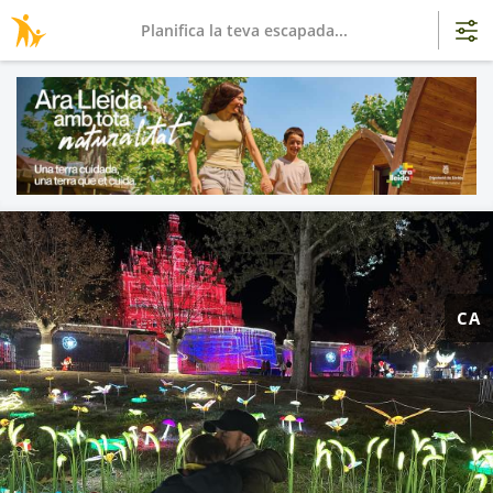
Planifica la teva escapada...
CA