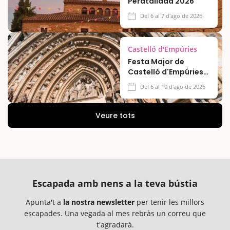
Peratallada 2026
Del 6 al 7 d'ago de 2026
Castelló d'Empúries
Festa Major de
Castelló d'Empúries
2026
Del 6 al 10 d'ago de 2026
Veure tots
Escapada amb nens a la teva bústia
Apunta't a
la nostra newsletter
per tenir les millors
escapades. Una vegada al mes rebràs un correu que
t'agradarà.