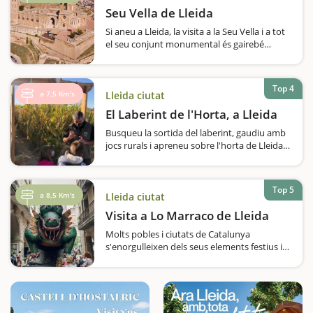
Seu Vella de Lleida
Si aneu a Lleida, la visita a la Seu Vella i a tot
el seu conjunt monumental és gairebé
obligada. Visitarem un edifici que va ser
costruït al damunt d'una antiga mesquita
musulmana, i que a causa dels diferents
Top 4
conflictes dels que…
a 7,5 Km's
Lleida ciutat
El Laberint de l'Horta, a Lleida
Busqueu la sortida del laberint, gaudiu amb
jocs rurals i apreneu sobre l'horta de Lleida
en aquest espai de diversió i valorització del
territori. Voleu fer activitats diferents i
divertides, enmig de camps de cultiu, i al
Top 5
mateix…
a 8,5 Km's
Lleida ciutat
Visita a Lo Marraco de Lleida
Molts pobles i ciutats de Catalunya
s'enorgulleixen dels seus elements festius i
de cultura popular, i Lleida també. Per això,
si esteu d'escapada amb nens, podeu visitar
la Casa dels Gegants, on entrareu en
l'univers festiu de la ciutat…