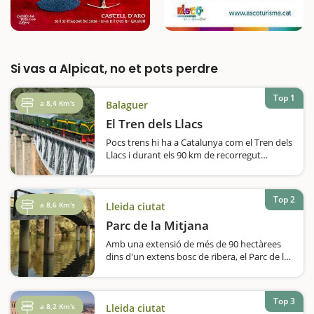
Si vas a Alpicat, no et pots perdre
Top 1
a 8,4 Km's
Balaguer
El Tren dels Llacs
Pocs trens hi ha a Catalunya com el Tren dels
Llacs i durant els 90 km de recorregut
podem veure quatre llacs, creua 40 túnels i
passa per 75 ponts. Una autèntica
experiència per viure en família. El Tren
Top 2
dels…
a 8,6 Km's
Lleida ciutat
Parc de la Mitjana
Amb una extensió de més de 90 hectàrees
dins d'un extens bosc de ribera, el Parc de la
Mitjana és un dels grans pulmons verd de
Lleida, una àrea natural sorprenent i humida
i un dels espais on les famílies…
Top 3
a 8,2 Km's
Lleida ciutat