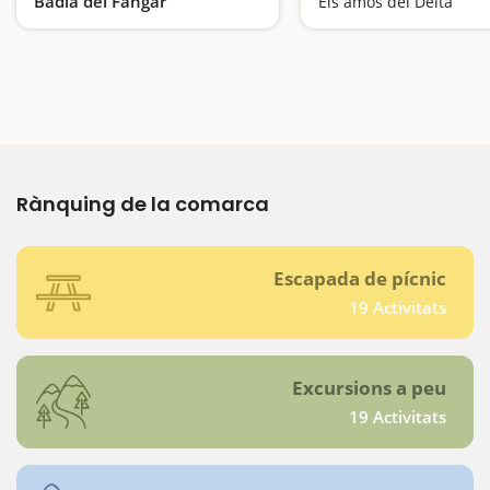
Badia del Fangar
Els amos del Delta
Rem relaxant a l'Ampolla
Rànquing de la comarca
Escapada de pícnic
19 Activitats
Excursions a peu
19 Activitats