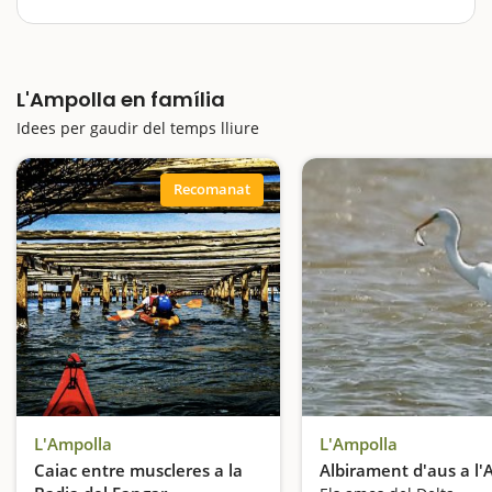
Delta de l’Ebre, la nord. I dir Delta és obrir un calaix
enorme; un ventall d’activitats és ampli i divers, i totes
ens permetran tenir contacte amb la natura,…
L'Ampolla en família
Idees per gaudir del temps lliure
Recomanat
L'Ampolla
L'Ampolla
Caiac entre muscleres a la
Albirament d'aus a l'