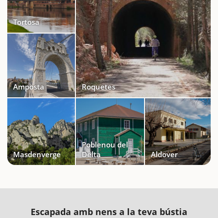
Tortosa
Amposta
Roquetes
Poblenou del
Masdenverge
Delta
Aldover
Escapada amb nens a la teva bústia