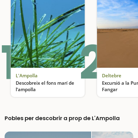
1
2
L'Ampolla
Deltebre
Descobreix el fons marí de
Excursió a la Pu
l’ampolla
Fangar
Snorkel a les platges del nord
L'únic desert de 
Pobles per descobrir a prop de L'Ampolla