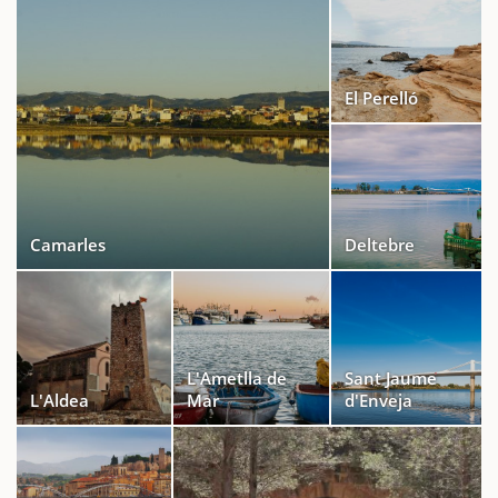
El Perelló
Camarles
Deltebre
L'Ametlla de
Sant Jaume
L'Aldea
Mar
d'Enveja