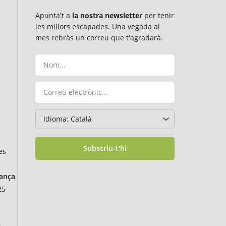
Apunta't a
la nostra newsletter
per tenir
les millors escapades. Una vegada al
mes rebràs un correu que t'agradarà.
Subscriu-t'hi
es
rança
25