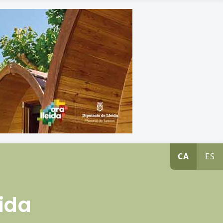
CA
ES
eida