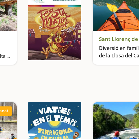
Sant Llorenç d
Diversió en famíl
de la Llosa del Ca
Una autèntica aventura a l'alta muntanya
anat