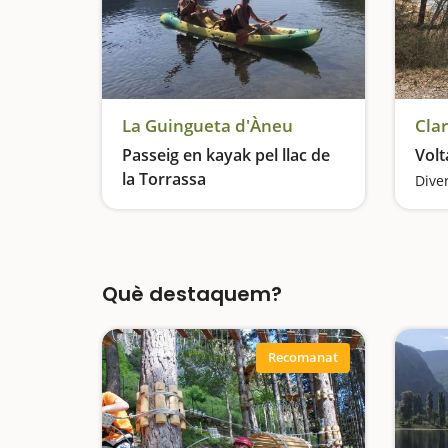
La Guingueta d'Àneu
Cla
Passeig en kayak pel llac de
Volt
la Torrassa
Remem en aigües tranquil·les en ple Pirineu
Què destaquem?
Recomanat