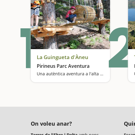
1
2
La Guingueta d'Àneu
Pirineus Parc Aventura
Una autèntica aventura a l'alta muntanya
On voleu anar?
Quin
Terres de l'Ebre i Delta
amb nens
Escap