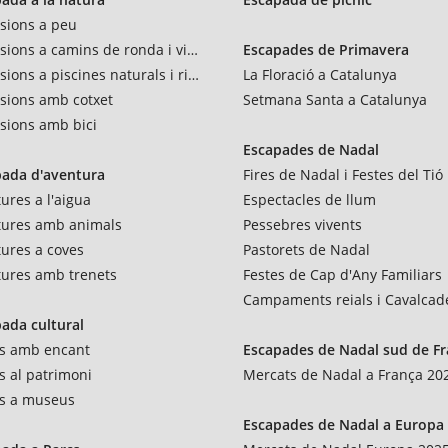
sions a peu
sions a camins de ronda i vies verdes
Escapades de Primavera
sions a piscines naturals i rius
La Floració a Catalunya
sions amb cotxet
Setmana Santa a Catalunya
sions amb bici
Escapades de Nadal
pada d'aventura
Fires de Nadal i Festes del Tió
ures a l'aigua
Espectacles de llum
tures amb animals
Pessebres vivents
ures a coves
Pastorets de Nadal
ures amb trenets
Festes de Cap d'Any Familiars
Campaments reials i Cavalcad
ada cultural
es amb encant
Escapades de Nadal sud de F
es al patrimoni
Mercats de Nadal a França 20
es a museus
Escapades de Nadal a Europa