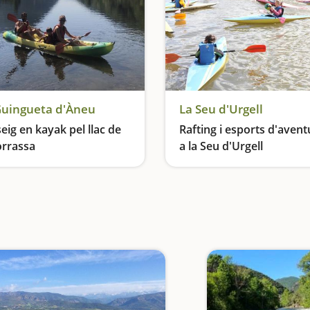
Guingueta d'Àneu
La Seu d'Urgell
eig en kayak pel llac de
Rafting i esports d'avent
orrassa
a la Seu d'Urgell
Remem en aigües tranquil·les en ple Pirineu
Aventures per a tota la famí