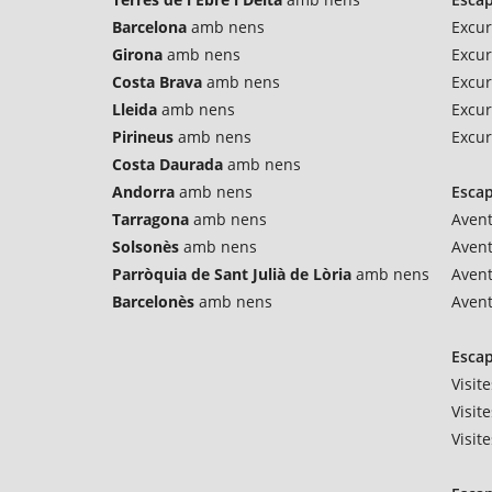
Barcelona
amb nens
Excur
Girona
amb nens
Excur
Costa Brava
amb nens
Excur
Lleida
amb nens
Excur
Pirineus
amb nens
Excur
Costa Daurada
amb nens
Andorra
amb nens
Esca
Tarragona
amb nens
Avent
Solsonès
amb nens
Aven
Parròquia de Sant Julià de Lòria
amb nens
Avent
Barcelonès
amb nens
Avent
Escap
Visit
Visit
Visit