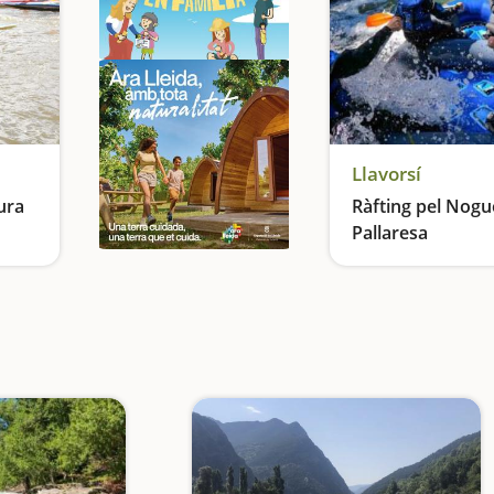
Llavorsí
ura
Ràfting pel Nogu
Pallaresa
lia