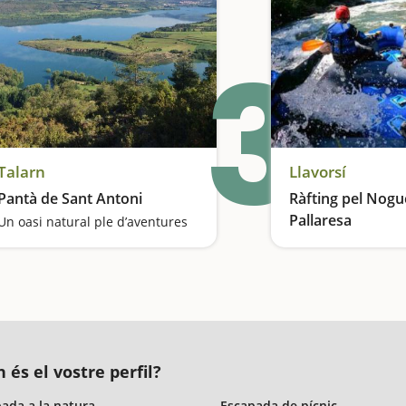
3
Talarn
Llavorsí
Pantà de Sant Antoni
Ràfting pel Nogu
Pallaresa
Un oasi natural ple d’aventures
 és el vostre perfil?
ada a la natura
Escapada de pícnic