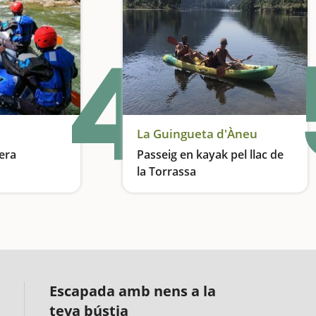
4
La Guingueta d'Àneu
era
Passeig en kayak pel llac de
la Torrassa
Una aventura al riu Noguera Pallaresa
Remem en aigües tranquil·les en ple Pirineu
Escapada amb nens a la
teva bústia