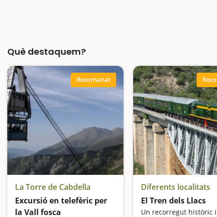
Què destaquem?
Recomanat
Rec
La Torre de Cabdella
Diferents localitats
Excursió en telefèric per
El Tren dels Llacs
la Vall fosca