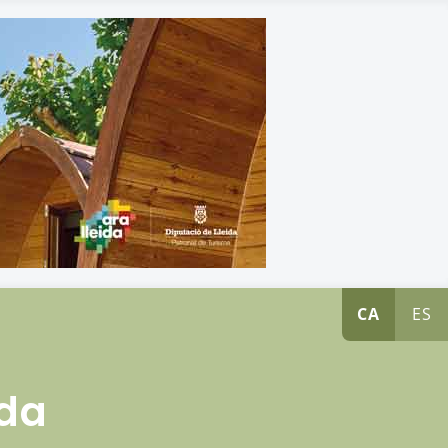
CA
ES
ida