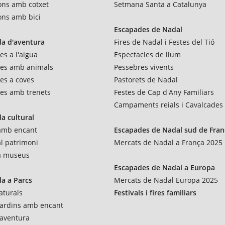
ons amb cotxet
Setmana Santa a Catalunya
ons amb bici
Escapades de Nadal
a d'aventura
Fires de Nadal i Festes del Tió
es a l'aigua
Espectacles de llum
res amb animals
Pessebres vivents
es a coves
Pastorets de Nadal
es amb trenets
Festes de Cap d'Any Familiars
Campaments reials i Cavalcades
a cultural
 amb encant
Escapades de Nadal sud de Fran
al patrimoni
Mercats de Nadal a França 2025
 a museus
Escapades de Nadal a Europa
a a Parcs
Mercats de Nadal Europa 2025
aturals
Festivals i fires familiars
 jardins amb encant
'aventura