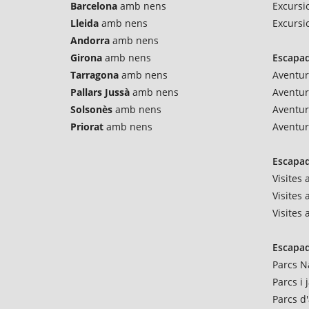
Barcelona
amb nens
Excursi
Lleida
amb nens
Excursi
Andorra
amb nens
Girona
amb nens
Escapad
Tarragona
amb nens
Aventur
Pallars Jussà
amb nens
Aventu
Solsonès
amb nens
Aventur
Priorat
amb nens
Aventur
Escapad
Visites
Visites 
Visites
Escapad
Parcs N
Parcs i
Parcs d