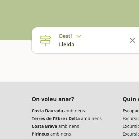
Destí
Lleida
On voleu anar?
Quin é
Costa Daurada
amb nens
Escapad
Terres de l'Ebre i Delta
amb nens
Excursi
Costa Brava
amb nens
Excursi
Pirineus
amb nens
Excursio