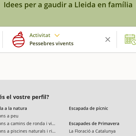
Idees per a gaudir a Lleida en família
Activitat
Pessebres vivents
s el vostre perfil?
a a la natura
Escapada de pícnic
ons a peu
ons a camins de ronda i vies verdes
Escapades de Primavera
ns a piscines naturals i rius
La Floració a Catalunya