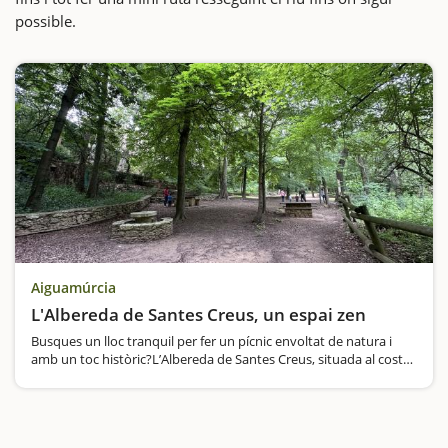
possible.
Aiguamúrcia
L'Albereda de Santes Creus, un espai zen
Busques un lloc tranquil per fer un pícnic envoltat de natura i
amb un toc històric?L’Albereda de Santes Creus, situada al costat
del riu Gaià i del Monestir de Santes Creus, és l’escapada perfecta
per a famílies…