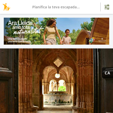
Planifica la teva escapada...
CA