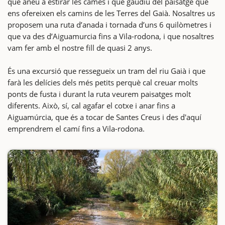
que aneu a estirar les cames i que gaudiu del paisatge que
ens ofereixen els camins de les Terres del Gaià. Nosaltres us
proposem una ruta d’anada i tornada d’uns 6 quilòmetres i
que va des d’Aiguamurcia fins a Vila-rodona, i que nosaltres
vam fer amb el nostre fill de quasi 2 anys.
És una excursió que ressegueix un tram del riu Gaià i que
farà les delícies dels més petits perquè cal creuar molts
ponts de fusta i durant la ruta veurem paisatges molt
diferents. Això, sí, cal agafar el cotxe i anar fins a
Aiguamúrcia, que és a tocar de Santes Creus i des d'aquí
emprendrem el camí fins a Vila-rodona.