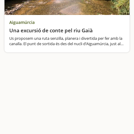
Aiguamúrcia
Una excursió de conte pel riu Gaià
Us proposem una ruta senzilla, planera i divertida per fer amb la
canalla. El punt de sortida és des del nucli d’Aiguamúrcia, just al
costat del riu Gaià. Haurem de caminar uns metres pel costat de
la carretera, i de seguida girar a l'esquerra…