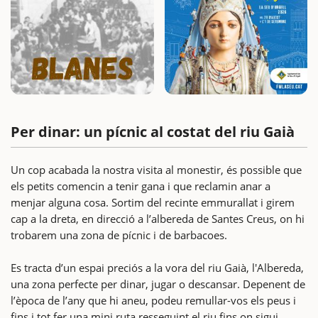
Per dinar: un pícnic al costat del riu Gaià
Un cop acabada la nostra visita al monestir, és possible que
els petits comencin a tenir gana i que reclamin anar a
menjar alguna cosa. Sortim del recinte emmurallat i girem
cap a la dreta, en direcció a l’albereda de Santes Creus, on hi
trobarem una zona de pícnic i de barbacoes.
Es tracta d’un espai preciós a la vora del riu Gaià, l'Albereda,
una zona perfecte per dinar, jugar o descansar. Depenent de
l’època de l’any que hi aneu, podeu remullar-vos els peus i
fins i tot fer una mini ruta resseguint el riu fins on sigui