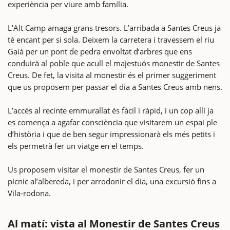
experiència per viure amb família.
L'Alt Camp amaga grans tresors. L’arribada a Santes Creus ja
té encant per si sola. Deixem la carretera i travessem el riu
Gaià per un pont de pedra envoltat d’arbres que ens
conduirà al poble que acull el majestuós monestir de Santes
Creus. De fet, la visita al monestir és el primer suggeriment
que us proposem per passar el dia a Santes Creus amb nens.
L’accés al recinte emmurallat és fàcil i ràpid, i un cop allí ja
es comença a agafar consciència que visitarem un espai ple
d’història i que de ben segur impressionarà els més petits i
els permetrà fer un viatge en el temps.
Us proposem visitar el monestir de Santes Creus, fer un
pícnic al’albereda, i per arrodonir el dia, una excursió fins a
Vila-rodona.
Al matí: vista al Monestir de Santes Creus