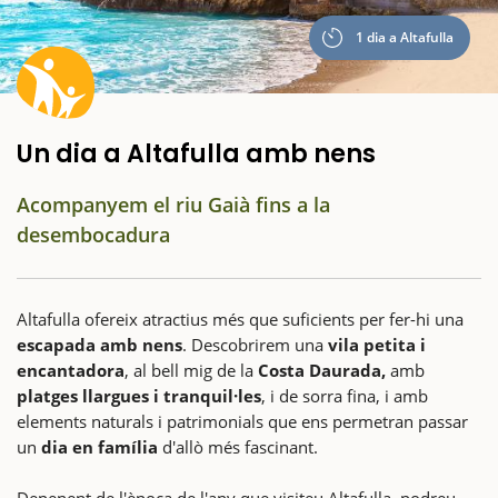
1 dia a Altafulla
Un dia a Altafulla amb nens
Acompanyem el riu Gaià fins a la
desembocadura
Altafulla ofereix atractius més que suficients per fer-hi una
escapada amb nens
. Descobrirem una
vila petita i
encantadora
, al bell mig de la
Costa Daurada,
amb
platges llargues i tranquil·les
, i de sorra fina, i amb
elements naturals i patrimonials que ens permetran passar
un
dia en família
d'allò més fascinant.
Depenent de l'època de l'any que visiteu Altafulla, podreu