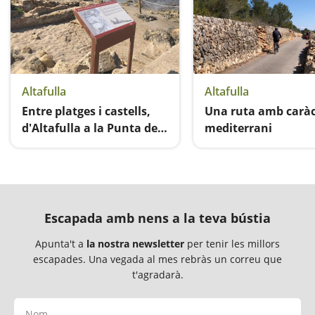
Altafulla
Altafulla
Entre platges i castells,
Una ruta amb caràc
d'Altafulla a la Punta de
mediterrani
la Móra
Una excursió curta i atractiva
Ideal per fer baixar el 
Escapada amb nens a la teva bústia
Apunta't a
la nostra newsletter
per tenir les millors
escapades. Una vegada al mes rebràs un correu que
t'agradarà.