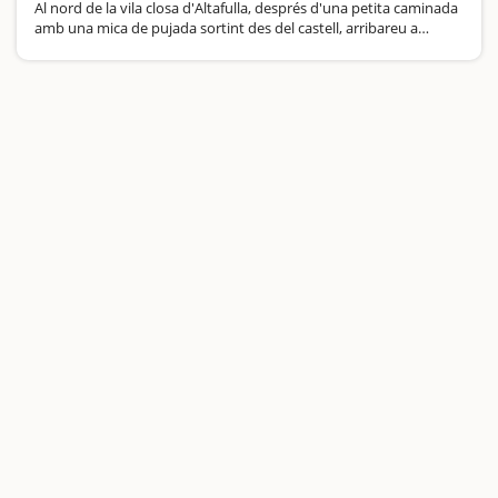
Al nord de la vila closa d'Altafulla, després d'una petita caminada
amb una mica de pujada sortint des del castell, arribareu a
l'ermita de Sant Antoni. És un edifici molt estètic, especialment la
façana principal,…