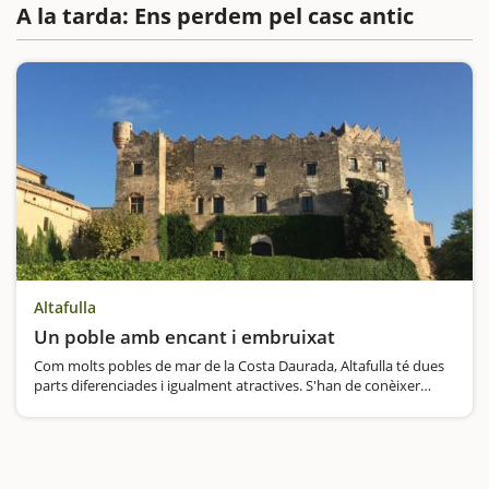
A la tarda: Ens perdem pel casc antic
Altafulla
Un poble amb encant i embruixat
Com molts pobles de mar de la Costa Daurada, Altafulla té dues
parts diferenciades i igualment atractives. S'han de conèixer
totes dues i de ben segur que us costarà decidir quina és
millor.Per una banda hi ha el casc antic, la vila emmurallada…