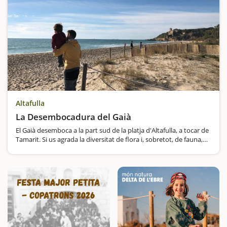
Altafulla
La Desembocadura del Gaià
El Gaià desemboca a la part sud de la platja d'Altafulla, a tocar de
Tamarit. Si us agrada la diversitat de flora i, sobretot, de fauna,
especialment d'ocells, no us podreu perdre la visita a un lloc
inclòs dins el Pla d'Espais d'Interès…