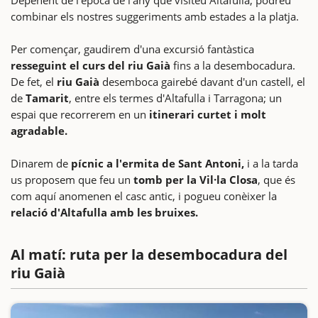
combinar els nostres suggeriments amb estades a la platja.
Per començar, gaudirem d'una excursió fantàstica
resseguint el curs del riu Gaià
fins a la desembocadura.
De fet, el
riu Gaià
desemboca gairebé davant d'un castell, el
de
Tamarit
, entre els termes d'Altafulla i Tarragona; un
espai que recorrerem en un
itinerari curtet i molt
agradable.
Dinarem de
pícnic a l'ermita de Sant Antoni,
i a la tarda
us proposem que feu un
tomb per la Vil·la Closa
, que és
com aquí anomenen el casc antic, i pogueu conèixer la
relació d'Altafulla amb les bruixes.
Al matí: ruta per la desembocadura del
riu Gaià