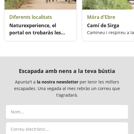
Diferents localitats
Móra d'Ebre
Naturexperience, el
Camí de Sirga
portal on trobaràs les
millors experiències als
Més de 200 activitats i experiències guiades a la natura
entorns naturals de
Catalunya
Escapada amb nens a la teva bústia
Apunta't a
la nostra newsletter
per tenir les millors
escapades. Una vegada al mes rebràs un correu que
t'agradarà.