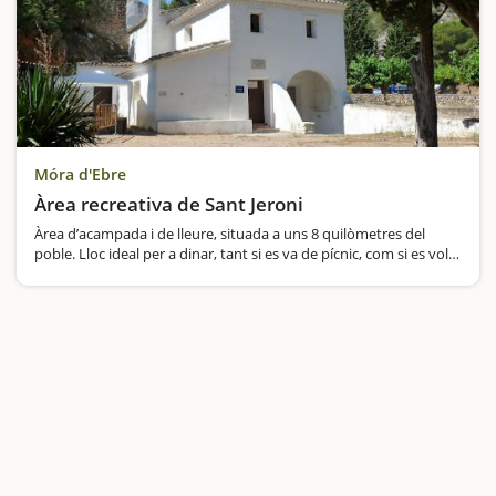
Móra d'Ebre
Àrea recreativa de Sant Jeroni
Àrea d’acampada i de lleure, situada a uns 8 quilòmetres del
poble. Lloc ideal per a dinar, tant si es va de pícnic, com si es vol
fer una barbacoa. El paratge està situat als peus de la Picossa, la
muntanya més…