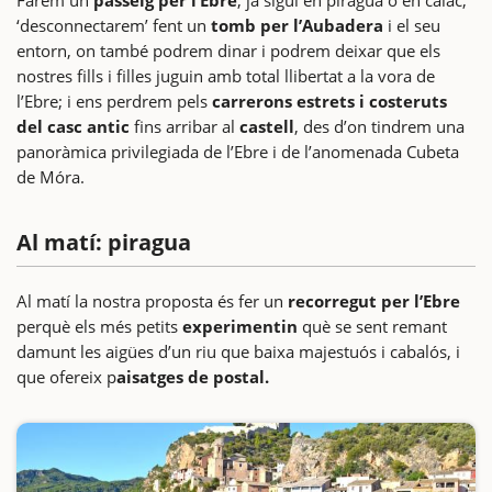
‘desconnectarem’ fent un
tomb per l’Aubadera
i el seu
entorn, on també podrem dinar i podrem deixar que els
nostres fills i filles juguin amb total llibertat a la vora de
l’Ebre; i ens perdrem pels
carrerons estrets i costeruts
del casc antic
fins arribar al
castell
, des d’on tindrem una
panoràmica privilegiada de l’Ebre i de l’anomenada Cubeta
de Móra.
Al matí: piragua
Al matí la nostra proposta és fer un
recorregut per l’Ebre
perquè els més petits
experimentin
què se sent remant
damunt les aigües d’un riu que baixa majestuós i cabalós, i
que ofereix p
aisatges de postal.