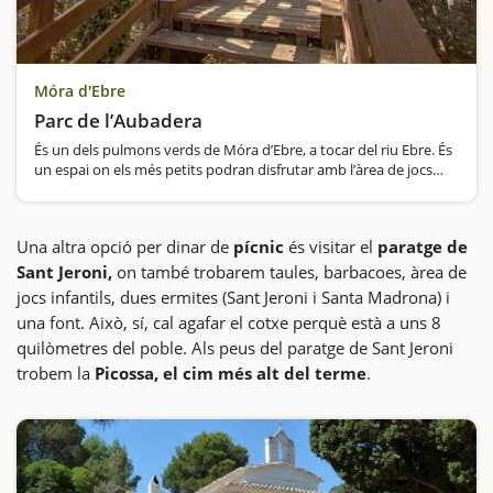
Móra d'Ebre
Parc de l’Aubadera
És un dels pulmons verds de Móra d’Ebre, a tocar del riu Ebre. És
un espai on els més petits podran disfrutar amb l’àrea de jocs
que hi trobaran i perquè la zona és ampla perquè corrin…
Una altra opció per dinar de
pícnic
és visitar el
paratge de
Sant Jeroni,
on també trobarem taules, barbacoes, àrea de
jocs infantils, dues ermites (Sant Jeroni i Santa Madrona) i
una font. Això, sí, cal agafar el cotxe perquè està a uns 8
quilòmetres del poble. Als peus del paratge de Sant Jeroni
trobem la
Picossa, el cim més alt del terme
.