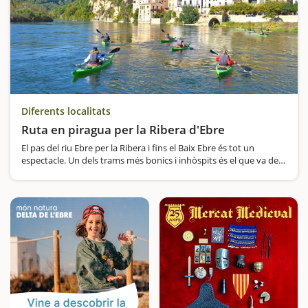
Diferents localitats
Ruta en piragua per la Ribera d'Ebre
El pas del riu Ebre per la Ribera i fins el Baix Ebre és tot un
espectacle. Un dels trams més bonics i inhòspits és el que va de
Miravet a Benifallet, on el riu baixa encaixonat entre les
muntanyes de Cardó i les serres…