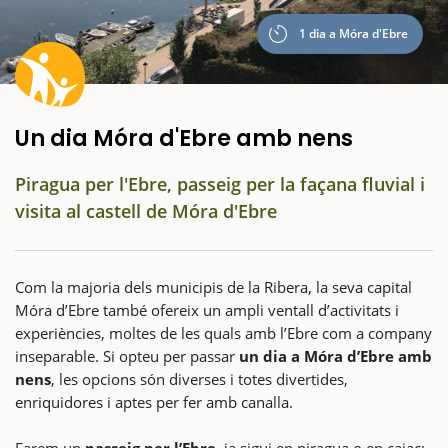
1 dia a Móra d'Ebre
Un dia Móra d'Ebre amb nens
Piragua per l'Ebre, passeig per la façana fluvial i
visita al castell de Móra d'Ebre
Com la majoria dels municipis de la Ribera, la seva capital
Móra d’Ebre també ofereix un ampli ventall d’activitats i
experiències, moltes de les quals amb l’Ebre com a company
inseparable. Si opteu per passar
un dia a Móra d’Ebre amb
nens
, les opcions són diverses i totes divertides,
enriquidores i aptes per fer amb canalla.
Farem un
passeig per l’Ebre
, ja sigui en piragua o en caiac;