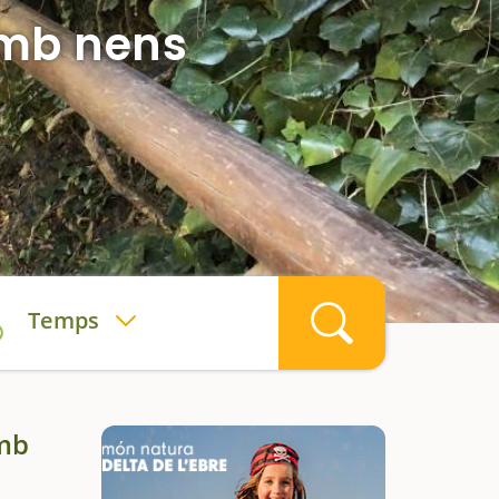
amb nens
Temps
amb