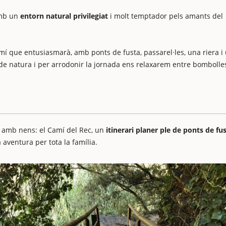
amb un
entorn natural privilegiat
i molt temptador pels amants del
mí que entusiasmarà, amb ponts de fusta, passarel·les, una riera i
de natura i per arrodonir la jornada ens relaxarem entre bombolle
r amb nens: el Camí del Rec, un
itinerari planer ple de ponts de fu
a aventura per tota la família.