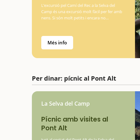
L’excursió pel Camí del Rec a la Selva del
Camp és una excursió molt fàcil per fer amb
nens. Si són molt petits i encara no
caminen, també es pot fer amb
motxilla. Comença l'aventuraDurant…
Més info
Per dinar: pícnic al Pont Alt
La Selva del Camp
Pícnic amb visites al
Pont Alt
Just al costat del Pont Alt de la Selva del