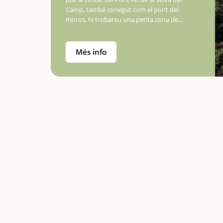
Camp, també conegut com el pont del
moros, hi trobareu una petita zona de
pícnic amb unes quatre taules, les típiques
de fusta. Aquí els més petits podran saltar i
córrer. Si…
Més info