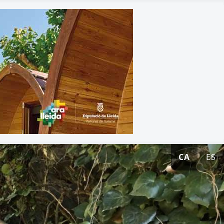
CA
ES