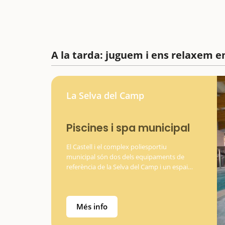
A la tarda: juguem i ens relaxem e
La Selva del Camp
Piscines i spa municipal
El Castell i el complex poliesportiu
municipal són dos dels equipaments de
referència de la Selva del Camp i un espai
ideal per anar-hi amb nens i passar una
estona relaxada i divertida. El primer és un
autèntic pol cultural…
Més info