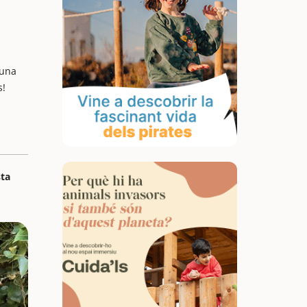
 una
s!
sta