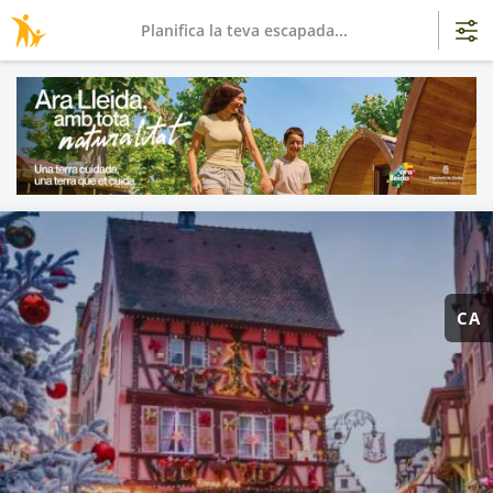
Planifica la teva escapada...
CA