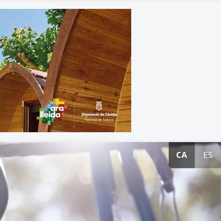
CA
ES