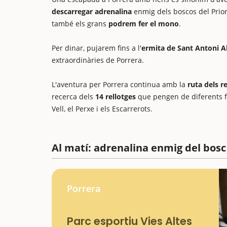
descarregar adrenalina
enmig dels boscos del Prio
també els grans
podrem fer el mono
.
Per dinar, pujarem fins a l'
ermita de Sant Antoni 
extraordinàries de Porrera.
L'aventura per Porrera continua amb la
ruta dels r
recerca dels
14 rellotges
que pengen de diferents fa
Vell, el Perxe i els Escarrerots.
Al matí: adrenalina enmig del bosc
Porrera
Parc esportiu Vies Altes