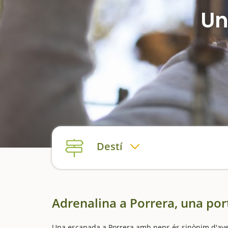
Un
Destí
Adrenalina a Porrera, una port
Una escapada a Porrera amb nens és sinònim d'avent