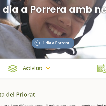
 dia a Porrera amb n
1 dia a Porrera
Activitat
a del Priorat
ura, i per diferents raons. Si volem que aquesta aventura sigui 