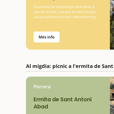
Espai ideal per descarregar adrenalina, ja
sigui en família, o perquè els nens visquin
una jornada emocionant i diferent enmig
de la natura. Es tracta d'un parc
d'aventures únic al Priorat on podreu
trobar les activitats i…
Més info
Al migdia: pícnic a l'ermita de San
Porrera
Ermita de Sant Antoni
Abad