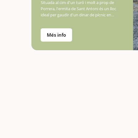
Situada al cim d'un turó i molt a prop de
Porrera, l'ermita de Sant Antoni és un lloc
ideal per gaudir d'un dinar de pícnic en
plena natura.L'àrea de pícnic, situada sota
l'ermita, és accessible…
Més info