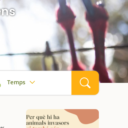
ens
Temps
per