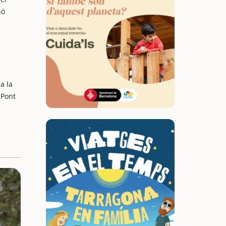
nó
a la
 Pont