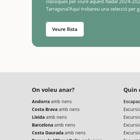
clàssiques per viure aquest Nadal 2024-20
Tarragona?Aquí trobareu una selecció per g
de l'època més màgica de l'any: fires de Na
Veure llista
On voleu anar?
Quin é
Andorra
amb nens
Escapad
Costa Brava
amb nens
Excursi
Lleida
amb nens
Excursi
Barcelona
amb nens
Excursio
Costa Daurada
amb nens
Excursi