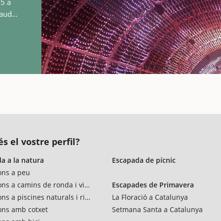
25 a
audir
dal,…
s el vostre perfil?
a a la natura
Escapada de pícnic
ons a peu
ons a camins de ronda i vies verdes
Escapades de Primavera
ns a piscines naturals i rius
La Floració a Catalunya
ons amb cotxet
Setmana Santa a Catalunya