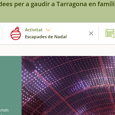
dees per a gaudir a Tarragona en famíl
Activitat
Escapades de Nadal
itats