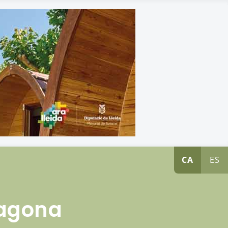
CA
ES
ragona