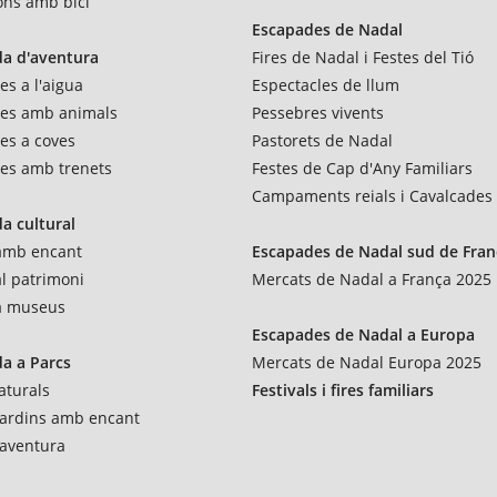
ons amb bici
Escapades de Nadal
a d'aventura
Fires de Nadal i Festes del Tió
es a l'aigua
Espectacles de llum
res amb animals
Pessebres vivents
es a coves
Pastorets de Nadal
es amb trenets
Festes de Cap d'Any Familiars
Campaments reials i Cavalcades
a cultural
 amb encant
Escapades de Nadal sud de Fran
al patrimoni
Mercats de Nadal a França 2025
 a museus
Escapades de Nadal a Europa
a a Parcs
Mercats de Nadal Europa 2025
aturals
Festivals i fires familiars
 jardins amb encant
'aventura