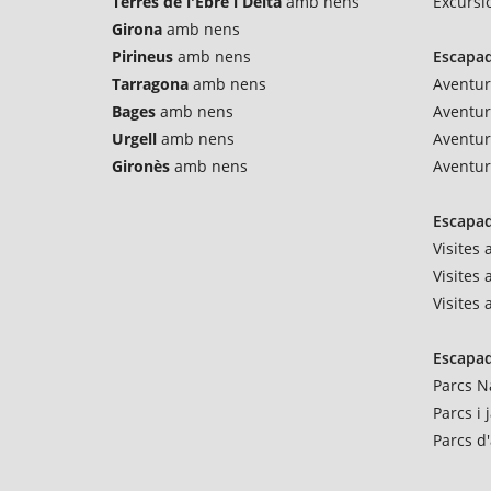
Terres de l'Ebre i Delta
amb nens
Excursi
Girona
amb nens
Pirineus
amb nens
Escapad
Tarragona
amb nens
Aventur
Bages
amb nens
Aventu
Urgell
amb nens
Aventur
Gironès
amb nens
Aventur
Escapad
Visites
Visites 
Visites
Escapad
Parcs N
Parcs i
Parcs d