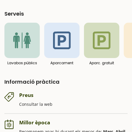
Serveis
Lavabos públics
Aparcament
Aparc. gratuït
Informació pràctica
Preus
Consultar la web
Millor època
Recomanem anar-hi durant els mesos de:
Març, Abril,