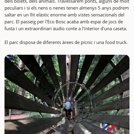
dels bolets, dels animals. Travessarem ponts, alguns de molt
peculiars i si els nens o nenes tenen almenys 5 anys podrem
saltar en un llit elàstic enorme amb vistes sensacionals del
parc. El passeig per l'Eco Bosc acaba amb espai de jocs de
fusta i un extraordinari àudio conte a l'interior d'una caseta.
El parc disposa de diferents àrees de pícnic i una food truck.