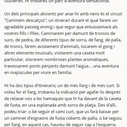
Guilleries. Hi trobareu un parc d'aventura sensacional.
Un dels principals alicients per anar-hi amb nens és el circuit
"Caminem descalços"; un itinerari durant el qual farem un
agradable passeig enmig i que segur que entusiasmarà als
vostres fills i filles. Caminarem per damunt de trossos de
suro, de pedra, de diferents tipus de sorra, de fang, de palla,
de troncs, farem avistament d'animals, tocarem el gong i
altres elements musicals, visitarem una caseta molt
particular, olorarem nombroses plantes aromàtiques,
travessarem ponts penjants damunt l'aigua... una aventura
en majúscules per viure en família.
Hi ha dos tipus d'itineraris; un de més llarg i de més curt. Si
voleu fer el llarg, trobareu la indicació per agafar-lo després
de relaxar-vos a les hamaques que hi ha davant de la caseta
de fusta, en una esplanada amb sorra de platja. Des d'allí,
podeu triar: o bé seguir el camí curt, que us farà baixar per
un caminet d'esgraons de fusta coberts de palla, o bé seguiu
pel llarg; en aquest cas, haureu de seguir cap a l'esquerra.