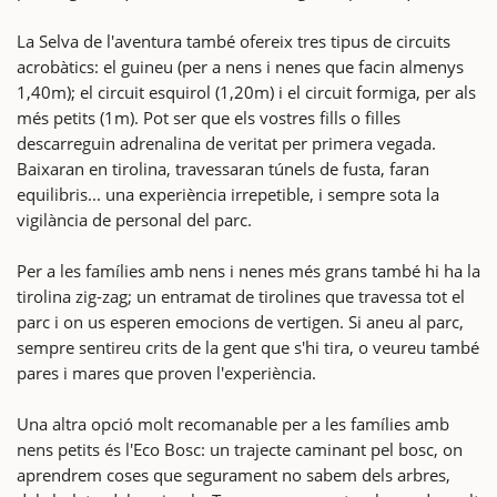
La Selva de l'aventura també ofereix tres tipus de circuits
acrobàtics: el guineu (per a nens i nenes que facin almenys
1,40m); el circuit esquirol (1,20m) i el circuit formiga, per als
més petits (1m). Pot ser que els vostres fills o filles
descarreguin adrenalina de veritat per primera vegada.
Baixaran en tirolina, travessaran túnels de fusta, faran
equilibris... una experiència irrepetible, i sempre sota la
vigilància de personal del parc.
Per a les famílies amb nens i nenes més grans també hi ha la
tirolina zig-zag; un entramat de tirolines que travessa tot el
parc i on us esperen emocions de vertigen. Si aneu al parc,
sempre sentireu crits de la gent que s'hi tira, o veureu també
pares i mares que proven l'experiència.
Una altra opció molt recomanable per a les famílies amb
nens petits és l'Eco Bosc: un trajecte caminant pel bosc, on
aprendrem coses que segurament no sabem dels arbres,