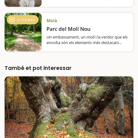
sàpiguen d'on venen els aliments que
prenem cada dia. És per això que una
interessant visita en família és la que…
a 17,5 Km's
Moià
Parc del Molí Nou
Un embassament, un molí i la verdor que els
envolta són els elements més destacats
d'aquest parc inclòs en el Pla d'Espais
d'Interès Natural. El Molí Nou de Passerell va
ser un dels últims…
També et pot interessar