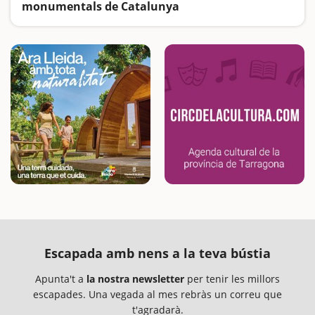
monumentals de Catalunya
Cavallers, comtes, comtesses, dames i pageses ... ens transmetran el seu llegat i ens endinsaran en un món ple de llegendes i d'història.
Escapada amb nens a la teva bústia
Apunta't a
la nostra newsletter
per tenir les millors
escapades. Una vegada al mes rebràs un correu que
t'agradarà.