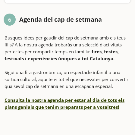
coneixem històries i llegendes de bruixes i bandolers al
Montseny
Agenda del cap de setmana
6
Busques idees per gaudir del cap de setmana amb els teus
fills? A la nostra agenda trobaràs una selecció d'activitats
perfectes per compartir temps en família:
fires, festes,
festivals i experiències úniques a tot Catalunya.
Sigui una fira gastronòmica, un espectacle infantil o una
sortida cultural, aquí tens tot el que necessites per convertir
qualsevol cap de setmana en una escapada especial.
Consulta la nostra agenda per estar al dia de tots els
plans genials que tenim preparats per a vosaltres!