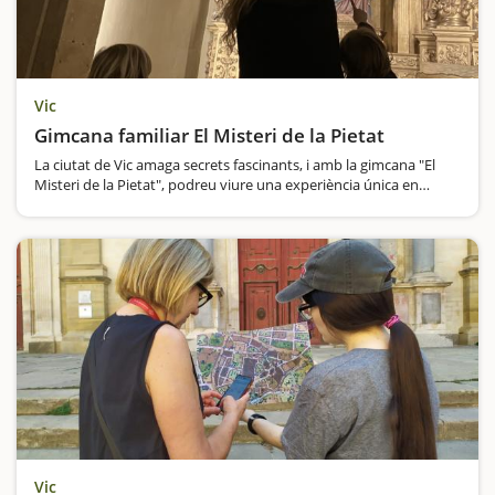
Vic
Gimcana familiar El Misteri de la Pietat
La ciutat de Vic amaga secrets fascinants, i amb la gimcana "El
Misteri de la Pietat", podreu viure una experiència única en
família. Ajudareu el mestre Morató a trobar els esbossos perduts
de l’església…
Vic