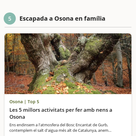
Escapada a Osona en família
5
Osona | Top 5
Les 5 millors activitats per fer amb nens a
Osona
Ens endinsem a l'atmosfera del Bosc Encantat de Gurb,
contemplem el salt d'aigua més alt de Catalunya, anem
d'excursió fins al castanyer de les 9 branques, pugem al tren i