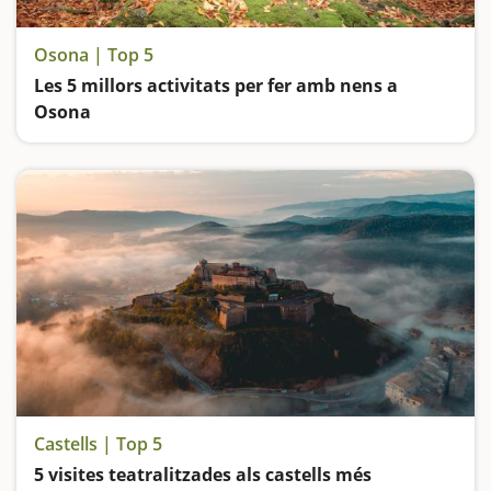
Osona | Top 5
Les 5 millors activitats per fer amb nens a
Osona
Ens endinsem a l'atmosfera del Bosc Encantat de Gurb, contemplem el salt d'aigua més alt de Catalunya, anem d'excursió fins al castanyer de les 9 branques, pugem al tren i coneixem històries i llegendes de bruixes i bandolers al Montseny
Castells | Top 5
5 visites teatralitzades als castells més