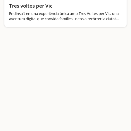
Tres voltes per Vic
Endinsa't en una experiència única amb Tres Voltes per Vic, una
aventura digital que convida famílies i nens a recórrer la ciutat
d’una manera lúdica i educativa.Aquest joc combina història i
tecnologia…