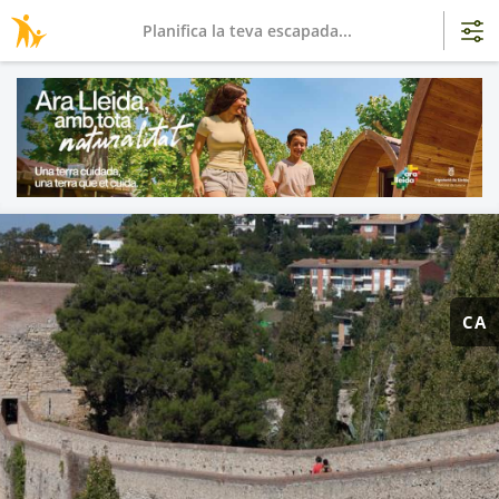
Planifica la teva escapada...
CA