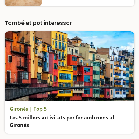
la natura i podreu fer els itineraris que més
us encaixin. Depenent de l'època de l'any en
que el visiteu trobareu un parc diferent.
Això, sí, sempre…
També et pot interessar
Gironès | Top 5
Les 5 millors activitats per fer amb nens al
Gironès
Ens perdem pel Call Jueu de Girona, pugem al Santuari de Rocacorba, gaudim de la riquesa natural de les Deveses de Salt, ens divertim al Tren Petit de Fornells i coneixem la part amable i plàcida dels volcans