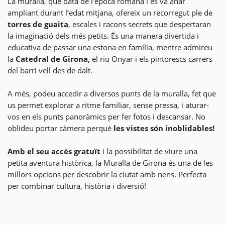
La muralla, que data de l’època romana i es va anar
ampliant durant l’edat mitjana, ofereix un recorregut ple de
torres de guaita
, escales i racons secrets que despertaran
la imaginació dels més petits. És una manera divertida i
educativa de passar una estona en família, mentre admireu
la
Catedral de Girona,
el riu Onyar i els pintorescs carrers
del barri vell des de dalt.
A més, podeu accedir a diversos punts de la muralla, fet que
us permet explorar a ritme familiar, sense pressa, i aturar-
vos en els punts panoràmics per fer fotos i descansar. No
oblideu portar càmera perquè
les vistes són inoblidables!
Amb el seu accés gratuït
i la possibilitat de viure una
petita aventura històrica, la Muralla de Girona és una de les
millors opcions per descobrir la ciutat amb nens. Perfecta
per combinar cultura, història i diversió!