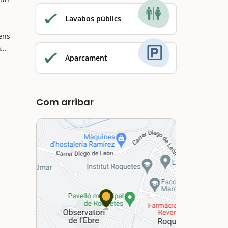
Lavabos públics
ens
a
...
Aparcament
Com arribar