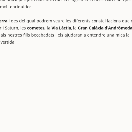
 molt enriquidor.
erra
i des del qual podrem veure les diferents constel·lacions que 
 i Saturn, les
cometes,
la
Via Làctia
, la
Gran Galàxia d’Andròmed
n als nostres fills bocabadats i els ajudaran a entendre una mica la
ivertida.