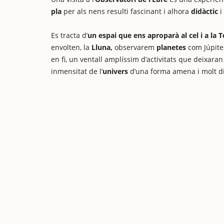
pla
per als nens resulti fascinant i alhora
didàctic
i
Es tracta d’
un espai que ens aproparà al cel i a la T
envolten, la
Lluna,
observarem
planetes
com Júpiter
en fi, un ventall amplíssim d’activitats que deixara
inmensitat de l’
univers
d’una forma amena i molt d