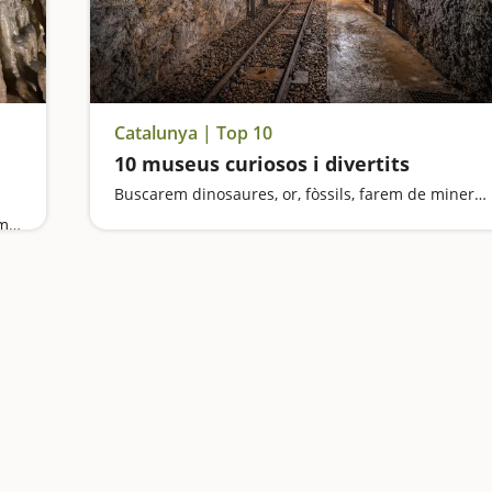
Catalunya | Top 10
10 museus curiosos i divertits
Buscarem dinosaures, or, fòssils, farem de miners i ens sentirem gegants
Entrarem a unes coves de 'meravella', navegarem per l'Ebre amb kayak, farem un tram de Camí de ronda a l'Ametlla, i viurem experiències al Delta de l'Ebre