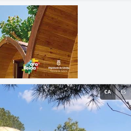
CA
ES