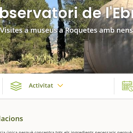
bservatori de l'Eb
Visites a museus a Roquetes amb nens
Activitat
lacions
cia única perquè concentra tots els ingredients necessaris perquè