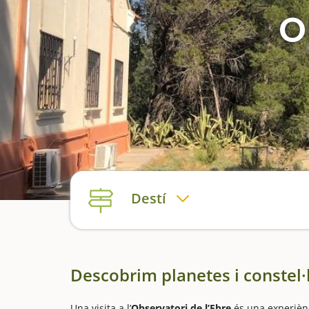
O
Destí
Descobrim planetes i constel·
Una visita a l’
Observatori de l’Ebre
és una experièn