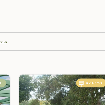
re.es
m.
a 2,4 Km's