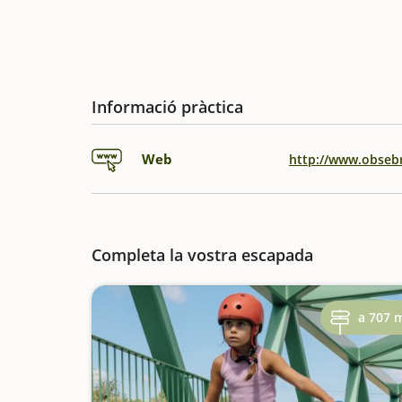
Informació pràctica
Web
http://www.obseb
Completa la vostra escapada
a 707 