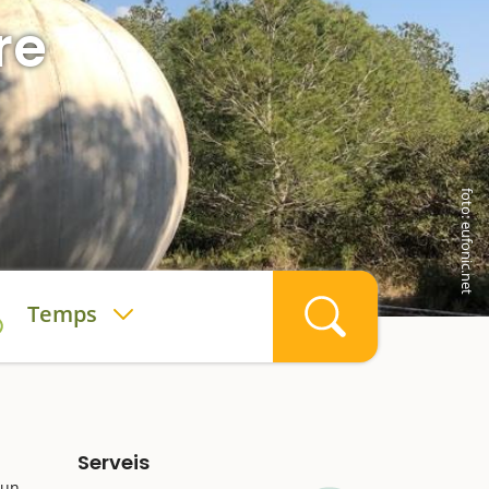
re
foto: eufonic.net
Temps
Serveis
 un