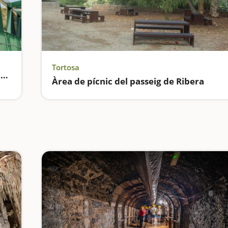
Tortosa
La Via Verda de la Val de Zafán arriba fins al mar
Àrea de pícnic del passeig de Ribera