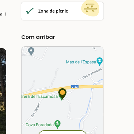
Zona de pícnic
al i
Com arribar