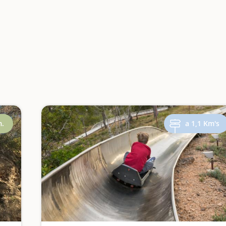
m.
a 1,1 Km's