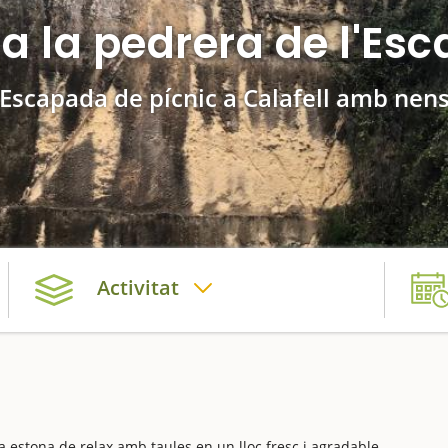
 a la pedrera de l'Es
Escapada de pícnic a Calafell amb nen
Activitat
a
 estona de relax amb taules en un lloc fresc i agradable.