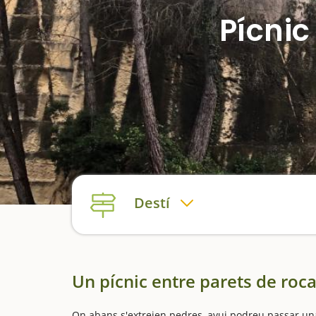
Pícnic
Destí
Un pícnic entre parets de roc
On abans s'extreien pedres, avui podreu passar una