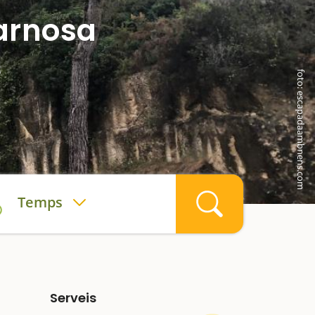
carnosa
s
foto: escapadaambnens.com
Temps
Serveis