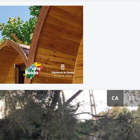
CA
ES