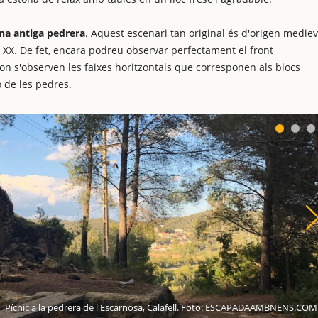
una antiga pedrera
. Aquest escenari tan original és d'origen mediev
le XX. De fet, encara podreu observar perfectament el front
 on s'observen les faixes horitzontals que corresponen als blocs
ió de les pedres.
Pícnic a la pedrera de l'Escarnosa, Calafell. Foto: ESCAPADAAMBNENS.COM