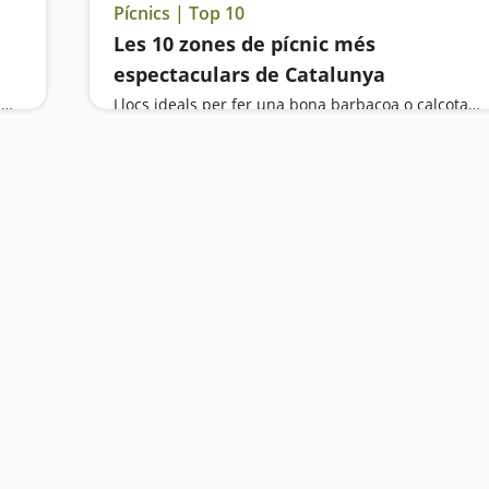
Pícnics | Top 10
Les 10 zones de pícnic més
espectaculars de Catalunya
Anem d'excursió a dues coves, visitem el Castell de la Santa Creu i la Ciutadella de Calafell i desconnectem al Montmell, la talaia de la comarca
Llocs ideals per fer una bona barbacoa o calçotada a l’aire lliure