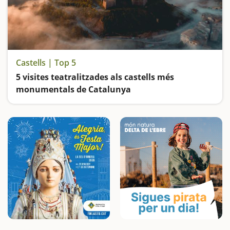
Castells | Top 5
5 visites teatralitzades als castells més
monumentals de Catalunya
Cavallers, comtes, comtesses, dames i pageses ... ens transmetran el seu llegat i ens endinsaran en un món ple de llegendes i d'història.