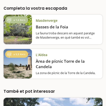
Completa la vostra escapada
a 1,6 Km's
Masdenverge
Basses de la Foia
La fauna troba descans en aquest paratge
de Masdenverge, en què també es vol
recuperar la vegetació autòctona Les Basses
de la Foia és una zona humida rica en
biodiversitat que l'ajuntament de
Masdenverge gestiona…
a 5,5 Km's
L'Aldea
Àrea de pícnic Torre de la
Candela
La zona de pícnic de la Torre de la Candela,
àmplia i ideal perquè els més petits juguin
sense que se'ls perdi de vista, té com a
principal atractiu la construcció històrica que
li dona nom, una torre…
També et pot interessar