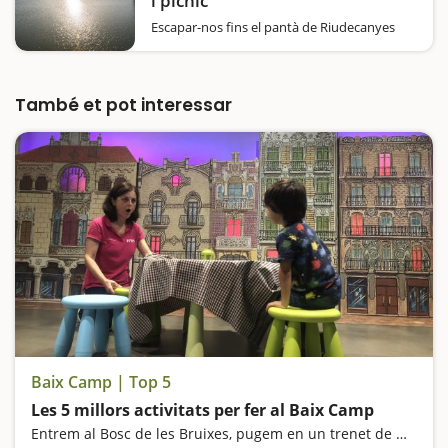
i pícnic
Escapar-nos fins el pantà de Riudecanyes
ens pot soluciona bona part del diumenge o
de qualsevol dia de la setmana que vulguem
sortir. S’hi arriba molt bé amb cotxe i es pot
aparcar just al costat, dos elements força
També et pot interessar
importants. Aquí…
Baix Camp | Top 5
Les 5 millors activitats per fer al Baix Camp
Entrem al Bosc de les Bruixes, pugem en un trenet de miniatura, visitem el Centre Gaudí de Reus i anem d'excursió fins a un dels gorgs més espectaculars de Catalunya