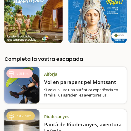
Completa la vostra escapada
a 389 m.
Alforja
Vol en parapent pel Montsant
Si voleu viure una autèntica experiència en
família i us agraden les aventures us
proposem un vol en parapent per deixar
anar adrenalina i contemplar el paisatge a
vista d’ocell. Dalt del parapent biplaça us
acompanyarà un pilot de qualitat amb…
a 8,7 Km's
Riudecanyes
Pantà de Riudecanyes, aventura