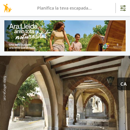
Planifica la teva escapada...
foto: alforja.cat
CA