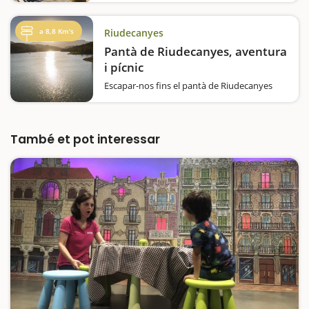
perquè el Centre Hípica Mas Perdiueta
també ofereix classes d’equitació…
a 8,8 Km's
Riudecanyes
Pantà de Riudecanyes, aventura
i pícnic
Escapar-nos fins el pantà de Riudecanyes
ens pot soluciona bona part del diumenge o
de qualsevol dia de la setmana que vulguem
sortir. S’hi arriba molt bé amb cotxe i es pot
aparcar just al costat, dos elements força
També et pot interessar
importants. Aquí…