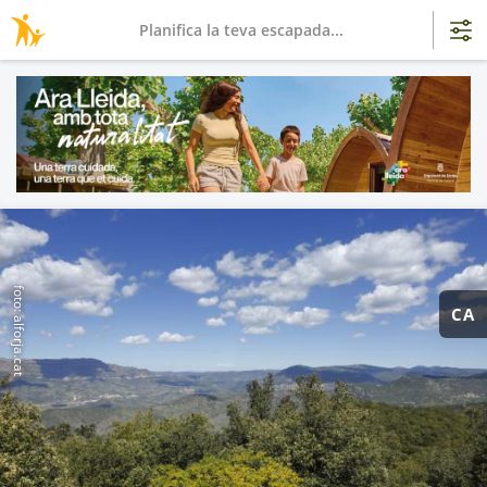
Planifica la teva escapada...
foto: alforja.cat
CA