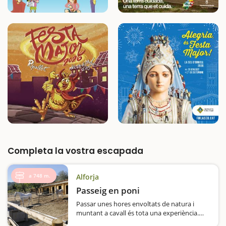
Completa la vostra escapada
a 748 m.
Alforja
Passeig en poni
Passar unes hores envoltats de natura i
muntant a cavall és tota una experiència.
Però si no heu muntat mai a cavall, no patiu