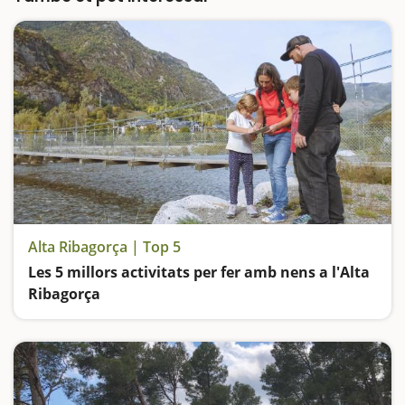
veritat és que…
Alta Ribagorça | Top 5
Les 5 millors activitats per fer amb nens a l'Alta
Ribagorça
Descobrim la Vall de Boí seguint la nostra orientació i un mapa, anem d'excursió fins a l'Estany Llong, un dels més bonics d'Aigüestortes, seguim el rastre dels animals durant la Ruta de la Fauna i olorem més de 50 plantes aromàtiques al Parc de les Olors