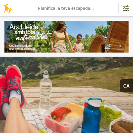
Planifica la teva escapada...
CA