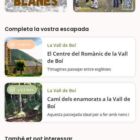
Completa la vostra escapada
a 652 m.
La Vall de Boí
El Centre del Romànic de la Vall
de Boí
T’imagines passejar entre esglésies
medievals i descobrir com es vivia fa mil
anys? El Centre del Romànic de la Vall de Boí,
situat a Erill la Vall, és la porta d’entrada al
a 2,3 Km's
La Vall de Boí
conjunt romànic de la Vall de…
Camí dels enamorats a la Vall de
Boí
Aquesta passejada ideal per a fer amb nens i
nens ens porta per camins i senders plens
d'una vegetació exuberant, fins a arribar a
les portes del Parc Nacional d'Aigüestortes.El
camí ressegueix el riu Sant Nicolau, i la
També et pot interessar