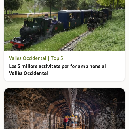
Vallès Occidental | Top 5
Les 5 millors activitats per fer amb nens al
Vallès Occidental
Pugem als trens de Can Rull i de l'Hostal del Fum, anem de ruta pel Parc Fluvial del riu Ripoll, juguem en un parc que ens farà viatjar a l'Edat Mitjana i experimentem en un dels museus més icònics de Catalunya