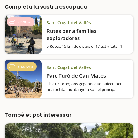
Completa la vostra escapada
a 278 m.
Sant Cugat del Vallès
Rutes per a famílies
exploradores
5 Rutes, 15 km de diversió, 17 activitats i 1
audioaventura per a famílies exploradores
Us proposem 5 rutes temàtiques per
descobrir Sant Cugat en família, coneixereu
a 1,6 Km's
Sant Cugat del Vallès
llocs emblemàtics, edificis modernistes,…
Parc Turó de Can Mates
Els cinc tobogans gegants que baixen per
una petita muntanyeta són el principal
reclam del Parc Turó de Can Mates, el parc
urbà més gran de Sant Cugat, tot i que
amaga molts més espais amb jocs i diversió
per…
També et pot interessar