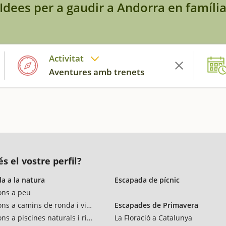
Idees per a gaudir a Andorra en famíli
Activitat
Aventures amb trenets
s el vostre perfil?
a a la natura
Escapada de pícnic
ons a peu
ons a camins de ronda i vies verdes
Escapades de Primavera
ns a piscines naturals i rius
La Floració a Catalunya