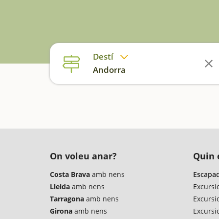
Destí
Andorra
On voleu anar?
Quin é
Costa Brava
amb nens
Escapad
Lleida
amb nens
Excursi
Tarragona
amb nens
Excursi
Girona
amb nens
Excursio