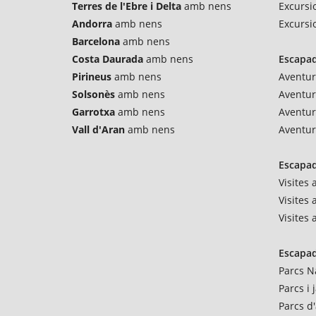
Terres de l'Ebre i Delta
amb nens
Excursi
Andorra
amb nens
Excursi
Barcelona
amb nens
Costa Daurada
amb nens
Escapad
Pirineus
amb nens
Aventur
Solsonès
amb nens
Aventu
Garrotxa
amb nens
Aventur
Vall d'Aran
amb nens
Aventur
Escapad
Visites
Visites 
Visites
Escapad
Parcs N
Parcs i
Parcs d