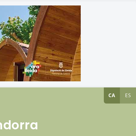
CA
ES
ndorra