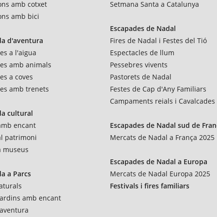
ons amb cotxet
Setmana Santa a Catalunya
ons amb bici
Escapades de Nadal
a d'aventura
Fires de Nadal i Festes del Tió
es a l'aigua
Espectacles de llum
res amb animals
Pessebres vivents
es a coves
Pastorets de Nadal
es amb trenets
Festes de Cap d'Any Familiars
Campaments reials i Cavalcades
a cultural
 amb encant
Escapades de Nadal sud de Fran
al patrimoni
Mercats de Nadal a França 2025
 a museus
Escapades de Nadal a Europa
a a Parcs
Mercats de Nadal Europa 2025
aturals
Festivals i fires familiars
 jardins amb encant
'aventura