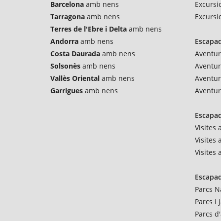
Barcelona
amb nens
Excursi
Tarragona
amb nens
Excursi
Terres de l'Ebre i Delta
amb nens
Andorra
amb nens
Escapad
Costa Daurada
amb nens
Aventur
Solsonès
amb nens
Aventu
Vallès Oriental
amb nens
Aventur
Garrigues
amb nens
Aventur
Escapad
Visites
Visites 
Visites
Escapad
Parcs N
Parcs i
Parcs d