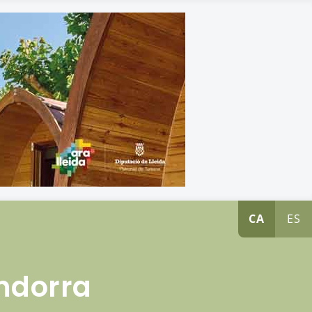
CA
ES
Andorra