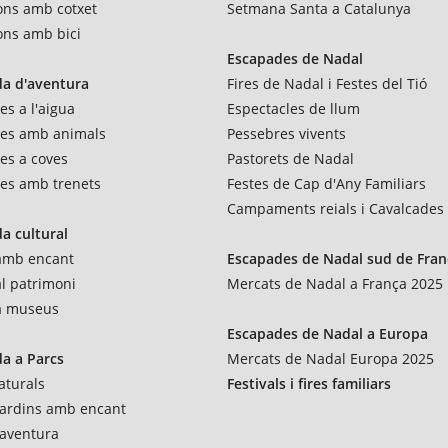
ons amb cotxet
Setmana Santa a Catalunya
ons amb bici
Escapades de Nadal
a d'aventura
Fires de Nadal i Festes del Tió
es a l'aigua
Espectacles de llum
res amb animals
Pessebres vivents
es a coves
Pastorets de Nadal
es amb trenets
Festes de Cap d'Any Familiars
Campaments reials i Cavalcades
a cultural
 amb encant
Escapades de Nadal sud de Fran
al patrimoni
Mercats de Nadal a França 2025
 a museus
Escapades de Nadal a Europa
a a Parcs
Mercats de Nadal Europa 2025
aturals
Festivals i fires familiars
 jardins amb encant
'aventura