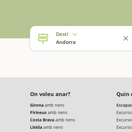
Destí
Andorra
On voleu anar?
Quin é
Girona
amb nens
Escapad
Pirineus
amb nens
Excursi
Costa Brava
amb nens
Excursi
Lleida
amb nens
Excursio