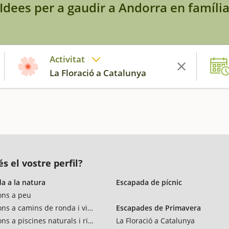
Idees per a gaudir a Andorra en famíli
Activitat
La Floració a Catalunya
s el vostre perfil?
a a la natura
Escapada de pícnic
ons a peu
ons a camins de ronda i vies verdes
Escapades de Primavera
ns a piscines naturals i rius
La Floració a Catalunya