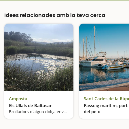
Idees relacionades amb la teva cerca
Amposta
Sant Carles de la Ràp
Els Ullals de Baltasar
Passeig marítim, port i
del peix
Brolladors d'aigua dolça envoltats d'eucaliptus
Ambient mariner