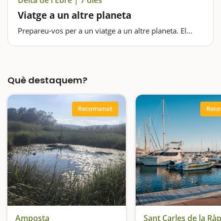
Viatge a un altre planeta
Prepareu-vos per a un viatge a un altre planeta. El
Delta de l'Ebre, declarat Parc Natural i a cavall entre el
Baix Ebre i el Montsià, és únic, especial, singular, amb
paisatges plens de contrastos, amb sortides i postes
de sol…
Què destaquem?
Recomanat
Rec
Amposta
Sant Carles de la Ràp