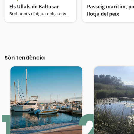
Els Ullals de Baltasar
Passeig marítim, po
llotja del peix
Brolladors d'aigua dolça envoltats d'eucaliptus
Ambient mariner
Són tendència
1
2