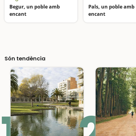
Begur, un poble amb
Pals, un poble amb
encant
encant
Entre el castell i els indians
Són tendència
1
2