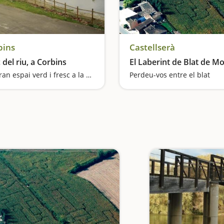
bins
Castellserà
 del riu, a Corbins
El Laberint de Blat de M
Un gran espai verd i fresc a la vora del poble
Perdeu-vos entre el blat