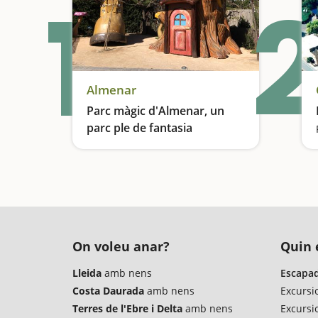
1
2
Almenar
Parc màgic d'Almenar, un
parc ple de fantasia
Un parc temàtic d'autèntica fantasia
On voleu anar?
Quin é
Lleida
amb nens
Escapad
Costa Daurada
amb nens
Excursi
Terres de l'Ebre i Delta
amb nens
Excursi