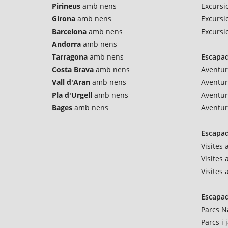
Pirineus
amb nens
Excursio
Girona
amb nens
Excursi
Barcelona
amb nens
Excursi
Andorra
amb nens
Tarragona
amb nens
Escapad
Costa Brava
amb nens
Aventur
Vall d'Aran
amb nens
Aventu
Pla d'Urgell
amb nens
Aventur
Bages
amb nens
Aventur
Escapad
Visites
Visites 
Visites
Escapad
Parcs N
Parcs i