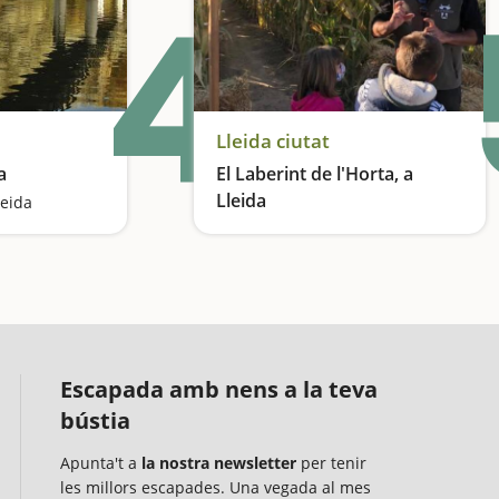
4
Lleida ciutat
a
El Laberint de l'Horta, a
Lleida
leida
Enmig de camps de cultiu
Escapada amb nens a la teva
bústia
Apunta't a
la nostra newsletter
per tenir
les millors escapades. Una vegada al mes