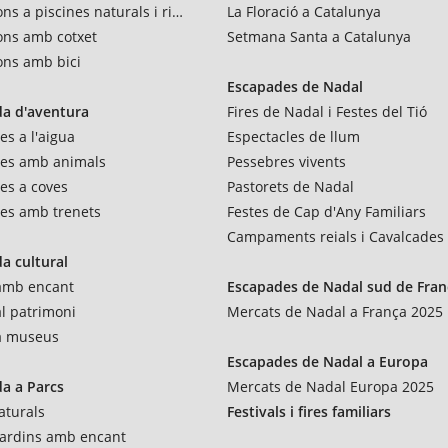
ns a piscines naturals i rius
La Floració a Catalunya
ons amb cotxet
Setmana Santa a Catalunya
ons amb bici
Escapades de Nadal
a d'aventura
Fires de Nadal i Festes del Tió
es a l'aigua
Espectacles de llum
res amb animals
Pessebres vivents
es a coves
Pastorets de Nadal
es amb trenets
Festes de Cap d'Any Familiars
Campaments reials i Cavalcades
a cultural
 amb encant
Escapades de Nadal sud de Fran
al patrimoni
Mercats de Nadal a França 2025
 a museus
Escapades de Nadal a Europa
a a Parcs
Mercats de Nadal Europa 2025
aturals
Festivals i fires familiars
 jardins amb encant