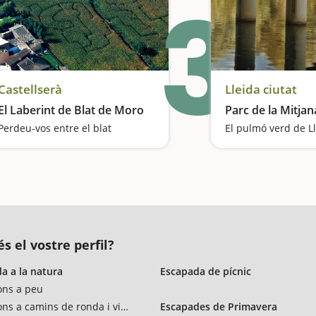
3
Castellserà
Lleida ciutat
El Laberint de Blat de Moro
Parc de la Mitjan
Perdeu-vos entre el blat
El pulmó verd de L
s el vostre perfil?
a a la natura
Escapada de pícnic
ons a peu
ons a camins de ronda i vies verdes
Escapades de Primavera