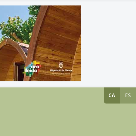
CA
ES
s