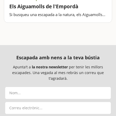
Els Aiguamolls de l'Empordà
Si busqueu una escapada a la natura, els Aiguamolls
de l’Empordà són una joia única per connectar amb la
biodiversitat i gaudir d’un dia ple de descobriments.
Aquesta experiència combina la tranquil·litat…
Escapada amb nens a la teva bústia
Apunta't a
la nostra newsletter
per tenir les millors
escapades. Una vegada al mes rebràs un correu que
t'agradarà.