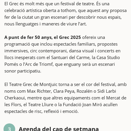
El Grec és molt més que un festival de teatre. És una
celebració artística oberta a tothom, que aquest any proposa
fer de la ciutat un gran escenari per descobrir nous espais,
nous llenguatges i maneres de viure l’art.
A punt de fer 50 anys, el Grec 2025
ofereix una
programació que inclou espectacles familiars, propostes
immersives, circ contemporani, dansa visual i concerts en
llocs inesperats com el Santuari del Carme, la Casa Studio
Pomés o l’Arc de Triomf, que enguany serà un escenari
sonor participatiu.
El Teatre Grec de Montjuïc torna a ser el cor del festival, amb
noms com Max Richter, Clara Peya, Rozalén o Sidi Larbi
Cherkaoui, mentre que altres equipaments com el Mercat de
les Flors, el Teatre Lliure o la Fundació Joan Miró acullen
espectacles de risc, reflexió i emoció.
Agenda del cap de setmana
3