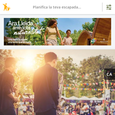
Planifica la teva escapada...
CA