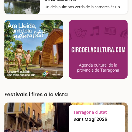
Un dels pulmons verds de la comarca és un
jardí de tipus romàntic amb molt encant i un
laberint per jugar a trobar la sortida.Enmig
de vies de comunicació i poblacions
metropolitanes, emergeix un oasi de verdor
que els habitants de Sant Joan Despí,…
Festivals i fires a la vista
Tarragona ciutat
Sant Magí 2026