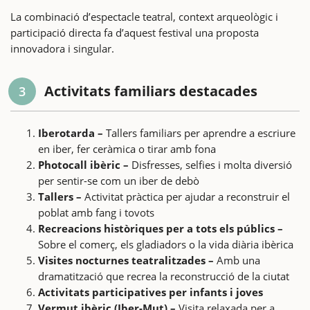
La combinació d’espectacle teatral, context arqueològic i
participació directa fa d’aquest festival una proposta
innovadora i singular.
Activitats familiars destacades
3
Iberotarda –
Tallers familiars per aprendre a escriure
en iber, fer ceràmica o tirar amb fona
Photocall ibèric –
Disfresses, selfies i molta diversió
per sentir-se com un iber de debò
Tallers –
Activitat pràctica per ajudar a reconstruir el
poblat amb fang i tovots
Recreacions històriques per a tots els públics –
Sobre el comerç, els gladiadors o la vida diària ibèrica
Visites nocturnes teatralitzades –
Amb una
dramatització que recrea la reconstrucció de la ciutat
Activitats participatives per infants i joves
Vermut ibèric (Iber-Mut) –
Visita relaxada per a