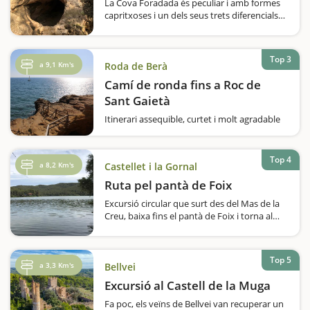
La Cova Foradada és peculiar i amb formes
capritxoses i un dels seus trets diferencials
és que té dues vies d'entrada, o de sortida,
depenent per on hi accedim.En aquesta
cavitat hi van habitar neandertals i els homo
Top 3
sapiens sapiens, i segons els…
a 9,1 Km's
Roda de Berà
Camí de ronda fins a Roc de
Sant Gaietà
Itinerari assequible, curtet i molt agradable
per fer amb nens que ressegueix el camí de
ronda des del passeig Marítim de Roda de
Berà fins a Roc de Sant Gaietà; un petit i
Top 4
a 8,2 Km's
Castellet i la Gornal
encantador poblet pertanyent a Roda.
Deixem el…
Ruta pel pantà de Foix
Excursió circular que surt des del Mas de la
Creu, baixa fins el pantà de Foix i torna al
punt d'inici. Val a dir que l'inici serà descens,
després pla i la tornada fa una mica de
pujada.Durant tot el recorregut hem de
Top 5
seguir els pals indicadors…
a 3,3 Km's
Bellvei
Excursió al Castell de la Muga
Fa poc, els veïns de Bellvei van recuperar un