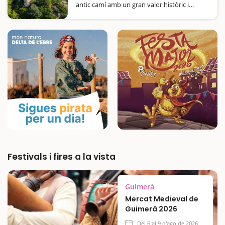
antic camí amb un gran valor històric i
sentimental, el que agafaven els pagesos per
anar als camps del voltant del castell de la
Muga. Gràcies a aquesta iniciativa, teniu la
possibilitat…
Festivals i fires a la vista
Guimerà
Mercat Medieval de
Guimerà 2026
Del 6 al 9 d'ago de 2026