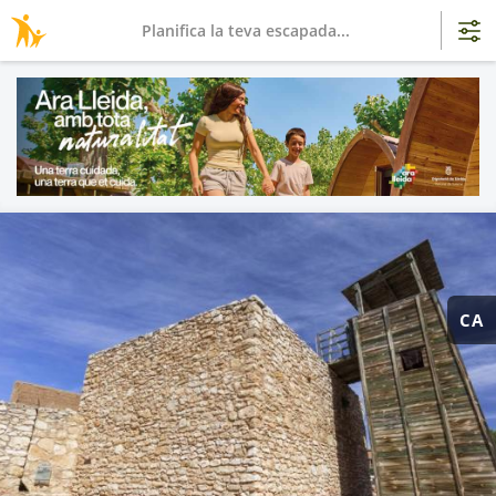
Planifica la teva escapada...
CA