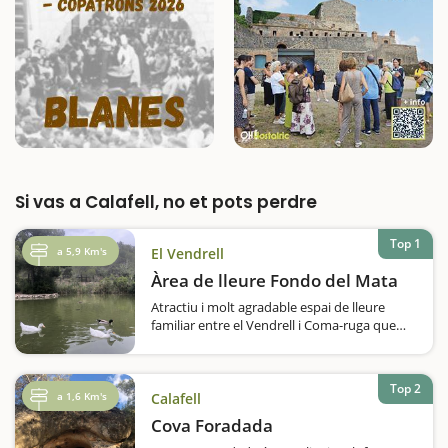
Si vas a Calafell, no et pots perdre
Top 1
a 5,9 Km's
El Vendrell
Àrea de lleure Fondo del Mata
Atractiu i molt agradable espai de lleure
familiar entre el Vendrell i Coma-ruga que
consta d'una àmplia àrea de pícnic sota una
gran pineda amb una vintena de taules,
barbacoes, piques amb aixetes
Top 2
d'aigua.L'espai compta amb zona de
a 1,6 Km's
Calafell
pàrquing…
Cova Foradada