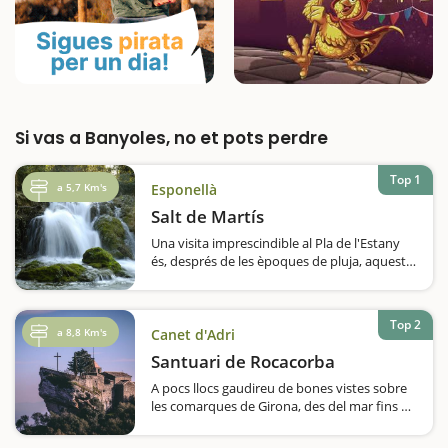
Si vas a Banyoles, no et pots perdre
Top 1
a 5,7 Km's
Esponellà
Salt de Martís
Una visita imprescindible al Pla de l'Estany
és, després de les èpoques de pluja, aquest
gran saltant entre vegetació frondosa. El Salt
de Martís és una cascada espectacular, de
visita molt recomanable,…
Top 2
a 8,8 Km's
Canet d'Adri
Santuari de Rocacorba
A pocs llocs gaudireu de bones vistes sobre
les comarques de Girona, des del mar fins als
Pirineus, com al santuari de Rocacorba.
Situat a la muntanya del mateix nom, a