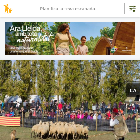
Planifica la teva escapada...
CA