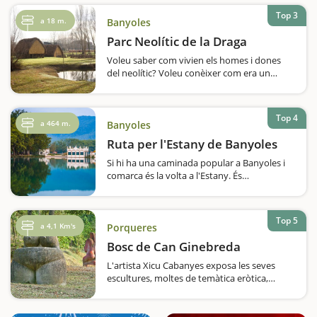
pràcticament mil metres d'altitud, va ser
Top 3
edificat al segle XVIII sobre un antic…
a 18 m.
Banyoles
Parc Neolític de la Draga
Voleu saber com vivien els homes i dones
del neolític? Voleu conèixer com era un
poblat de fa 7.500 anys i participar en les
activitats que s'hi feien? A Banyoles, al costat
de l'Estany, hi ha el Poblat Neolític de la
Top 4
Draga, un dels assentaments…
a 464 m.
Banyoles
Ruta per l'Estany de Banyoles
Si hi ha una caminada popular a Banyoles i
comarca és la volta a l'Estany. És
pràcticament una tradició per als habitants
de la zona, que quan fa bon temps recorren
els sis quilòmetres i mig d'una ruta que es…
Top 5
a 4,1 Km's
Porqueres
Bosc de Can Ginebreda
L'artista Xicu Cabanyes exposa les seves
escultures, moltes de temàtica eròtica,
enmig d'un bosc extens, amb zona de pícnic
inclosa. Per visitar un museu, no cal tancar-
se entre quatre parets. A Porqueres teniu la