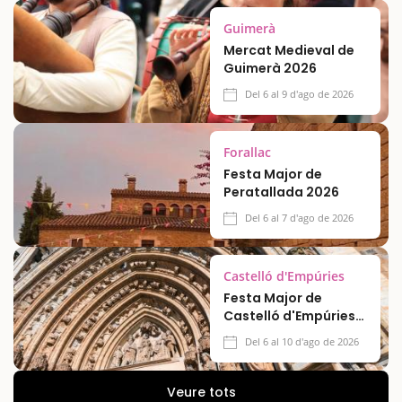
Guimerà
Mercat Medieval de
Guimerà 2026
Del 6 al 9 d'ago de 2026
Forallac
Festa Major de
Peratallada 2026
Del 6 al 7 d'ago de 2026
Castelló d'Empúries
Festa Major de
Castelló d'Empúries
2026
Del 6 al 10 d'ago de 2026
Veure tots