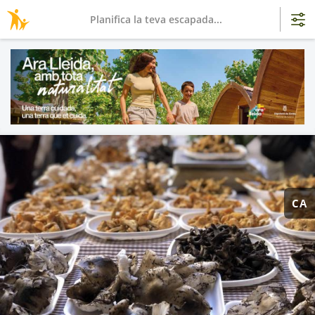
Planifica la teva escapada...
CA