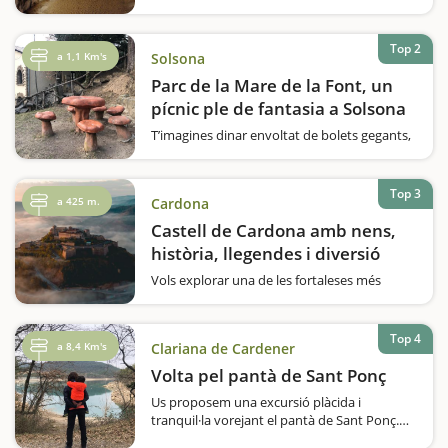
profunditat dins d'una muntanya de sal?Si
voleu viure una experiència educativa i
immersiva, la Muntanya de Sal de Cardona
Top 2
a 1,1 Km's
Solsona
us ofereix una visita inoblidable per conèixer
aquest fenomen natural únic…
Parc de la Mare de la Font, un
pícnic ple de fantasia a Solsona
T’imagines dinar envoltat de bolets gegants,
en una zona on sembla que hi visquin
follets?El Parc de la Mare de la Font, a només
1,5 km de Solsona, és un indret encantador
Top 3
a 425 m.
Cardona
per passar un dia de pícnic amb nens. Un
espai verd…
Castell de Cardona amb nens,
història, llegendes i diversió
Vols explorar una de les fortaleses més
impressionants de Catalunya?El Castell de
Cardona és una joia arquitectònica que es
manté intacta des del segle IX, oferint un
Top 4
a 8,4 Km's
Clariana de Cardener
testimoni viu de la història medieval. Situat
en…
Volta pel pantà de Sant Ponç
Us proposem una excursió plàcida i
tranquil·la vorejant el pantà de Sant Ponç.
Caminarem al voltant del pantà durant un