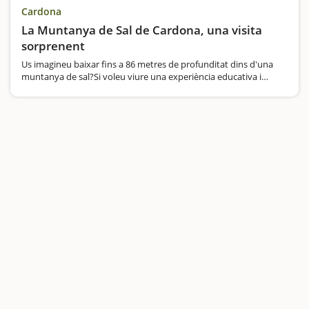
Cardona
La Muntanya de Sal de Cardona, una visita
sorprenent
Us imagineu baixar fins a 86 metres de profunditat dins d'una
muntanya de sal?Si voleu viure una experiència educativa i
immersiva, la Muntanya de Sal de Cardona us ofereix una visita
inoblidable per conèixer aquest fenomen natural únic…