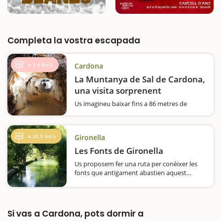
Completa la vostra escapada
a 1,4 Km's
Cardona
La Muntanya de Sal de Cardona,
una visita sorprenent
Us imagineu baixar fins a 86 metres de
profunditat dins d'una muntanya de sal?Si
voleu viure una experiència educativa i
immersiva, la Muntanya de Sal de Cardona
a 20,9 Km's
Gironella
us ofereix una visita inoblidable per conèixer
aquest fenomen natural únic…
Les Fonts de Gironella
Us proposem fer una ruta per conèixer les
fonts que antigament abastien aquest
municipi del Berguedà. Durant tot el
recorregut passarem per 16 fonts, en
coneixerem el seu passat i quins van ser els
seus usos mentre fem una excursió…
Si vas a Cardona, pots dormir a