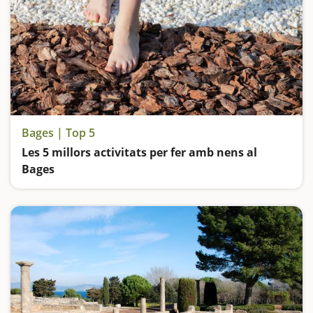
Bages | Top 5
Les 5 millors activitats per fer amb nens al
Bages
Mines de sal, coves, itineraris sensorials, rutes amb éssers fantàstics, un dels pobles més bonics de Catalunya i el Monestir de Montserrat