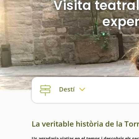
Visita teatr
exper
Destí
La veritable història de la To
Us agradaria viatjar en el temps i descobrir els s