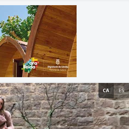
CA
ES