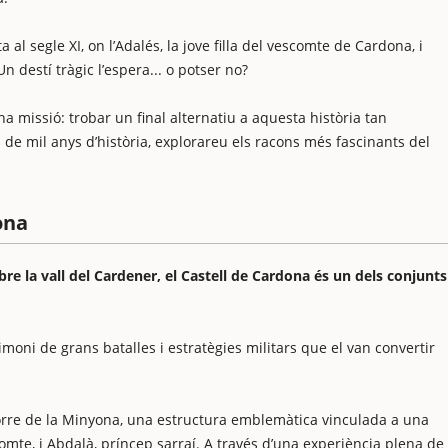
al segle XI, on l’Adalés, la jove filla del vescomte de Cardona, i
 destí tràgic l’espera... o potser no?
a missió: trobar un final alternatiu a aquesta història tan
de mil anys d’història, explorareu els racons més fascinants del
ona
bre la vall del Cardener, el Castell de Cardona és un dels conjunts
timoni de grans batalles i estratègies militars que el van convertir
 Torre de la Minyona, una estructura emblemàtica vinculada a una
comte, i Abdalà, príncep sarraí. A través d’una experiència plena de