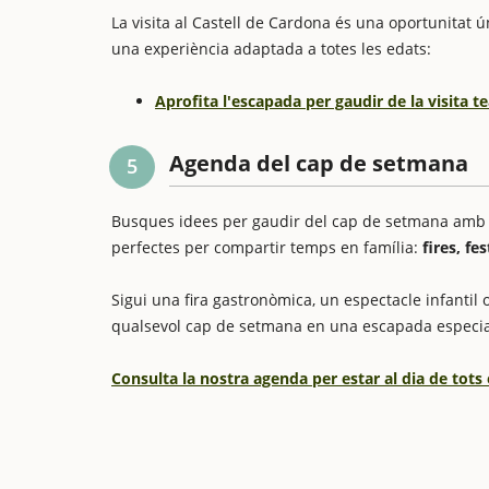
La visita al Castell de Cardona és una oportunitat 
una experiència adaptada a totes les edats:
Aprofita l'escapada per gaudir de la visita t
Agenda del cap de setmana
5
Busques idees per gaudir del cap de setmana amb els
perfectes per compartir temps en família:
fires, fe
Sigui una fira gastronòmica, un espectacle infantil o
qualsevol cap de setmana en una escapada especia
Consulta la nostra agenda per estar al dia de tots 