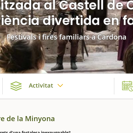
alitzada al Castell de
iència divertida en f
Festivals i fires familiars a Cardona
Activitat
rre de la Minyona
ecrets d’una fortalesa inexpugnable?