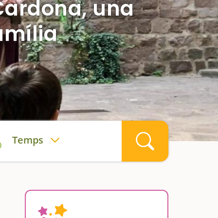
 Cardona, una
amília
Temps