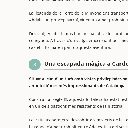
La llegenda de la Torre de la Minyona ens transporta 
Abdalà, un príncep sarraí, viuen un amor prohibit. Un
Dos viatgers del temps han arribat al castell amb un
coneguda. A través d’un viatge emocionant per més 
castell i formareu part d’aquesta aventura.
Una escapada màgica a Card
3
Situat al cim d’un turó amb vistes privilegiades so
arquitectònics més impressionants de Catalunya.
Construït al segle IX, aquesta fortalesa ha estat tes
en un dels bastions més resistents de la història.
La visita us permetrà descobrir els misteris de la
llegenda d’amor prohibit entre Adalés, filla del ves