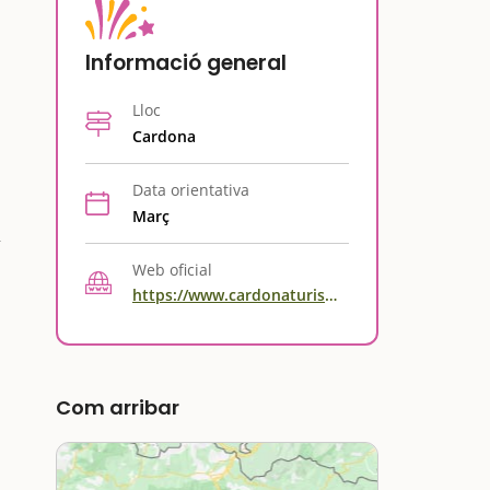
Informació general
Lloc
Cardona
Data orientativa
Març
Web oficial
https://www.cardonaturisme.cat/compra-entrades/
Com arribar