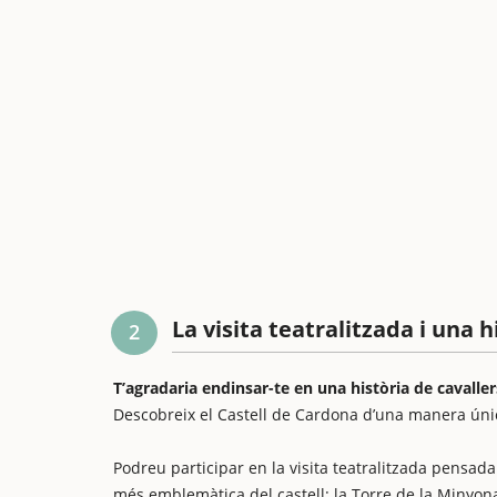
La visita teatralitzada i una h
2
T’agradaria endinsar-te en una història de cavaller
Descobreix el Castell de Cardona d’una manera úni
Podreu participar en la visita teatralitzada pensad
més emblemàtica del castell: la Torre de la Minyon