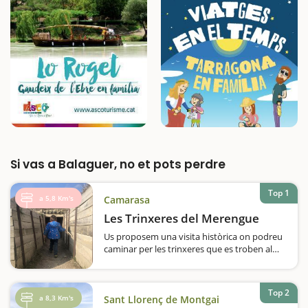
Si vas a Balaguer, no et pots perdre
Top 1
a 5,8 Km's
Camarasa
Les Trinxeres del Merengue
Us proposem una visita històrica on podreu
caminar per les trinxeres que es troben al
Tossal del Déu, també conegut com 'El
Merengue', a Camarasa.El Merengue és un
espai de memòria històrica on podreu
Top 2
conèixer els fets que van tenir lloc el…
a 8,3 Km's
Sant Llorenç de Montgai