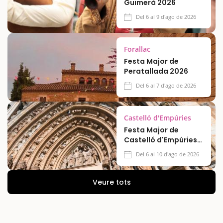
Guimerà 2026
Del 6 al 9 d'ago de 2026
Forallac
Festa Major de
Peratallada 2026
Del 6 al 7 d'ago de 2026
Castelló d'Empúries
Festa Major de
Castelló d'Empúries
2026
Del 6 al 10 d'ago de 2026
Veure tots