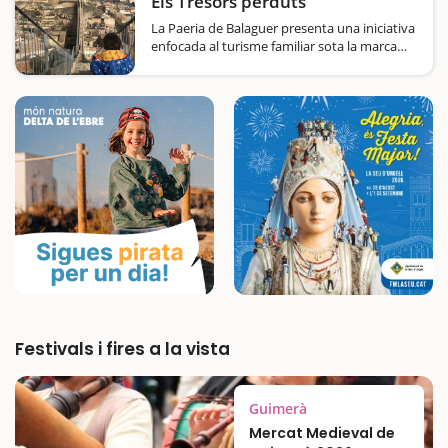
Els Tresors perduts
La Paeria de Balaguer presenta una iniciativa
enfocada al turisme familiar sota la marca
Balaguer en família. Es tracta d'un recorregut
per la ciutat, un joc de pistes sota el lema:
“Els tresors perduts”. L'activitat…
Festivals i fires a la vista
Guimerà
Mercat Medieval de