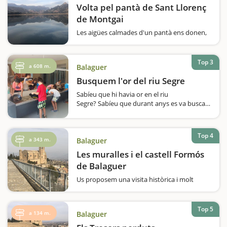
Volta pel pantà de Sant Llorenç
de Montgai
Les aigües calmades d'un pantà ens donen,
precisament, això, calma i tranquil·litat. Per
això, us recomanem aquesta ruta al voltant
del pantà de Sant Llorenç de Montgai; un
Top 3
a 608 m.
Balaguer
itinerari que es pot fer més o menys llarg en
funció de l'energia…
Busquem l'or del riu Segre
Sabíeu que hi havia or en el riu
Segre? Sabíeu que durant anys es va buscar
or i explotar aquesta riquesa natural? I
sabeu d'on venia aquest or? Tot això i molt
més us ho explicaran al Centre
Top 4
d'Interpretació…
a 343 m.
Balaguer
Les muralles i el castell Formós
de Balaguer
Us proposem una visita històrica i molt
divertida per fer en família a Balaguer, capital
de la Noguera. Sabíeu que en el passat,
Balaguer va estar totalment emmurallada?
Top 5
a 134 m.
Balaguer
En aquesta escapada us convidem a entrar
dins de les seves…