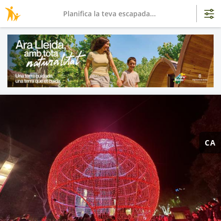
Planifica la teva escapada...
CA