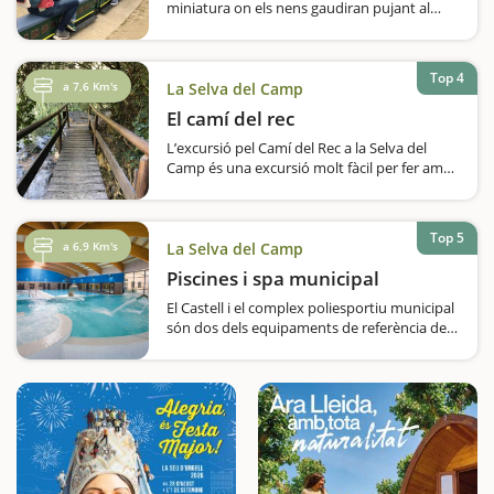
miniatura on els nens gaudiran pujant al
tren i veient els ferroviaris, els guarda-
agulles, el cap d'estació.... El trajecte és de
500 metres i fins i tot passem per sota d'un
Top 4
túnel. A…
a 7,6 Km's
La Selva del Camp
El camí del rec
L’excursió pel Camí del Rec a la Selva del
Camp és una excursió molt fàcil per fer amb
nens. Si són molt petits i encara no caminen,
també es pot fer amb motxilla. Comença
l'aventuraDurant…
Top 5
a 6,9 Km's
La Selva del Camp
Piscines i spa municipal
El Castell i el complex poliesportiu municipal
són dos dels equipaments de referència de
la Selva del Camp i un espai ideal per anar-hi
amb nens i passar una estona relaxada i
divertida. El primer és un autèntic pol
cultural…