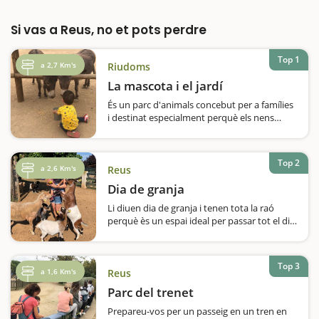
Si vas a Reus, no et pots perdre
Top 1
a 2,7 Km's
Riudoms
La mascota i el jardí
És un parc d'animals concebut per a famílies
i destinat especialment perquè els nens
estableixin contacte amb totes les bèsties
que hi trobaran, algunes de les quals força
exòtiquesL'espai està dissenyat perquè les
Top 2
famílies facin un recorregut…
a 2,6 Km's
Reus
Dia de granja
Li diuen dia de granja i tenen tota la raó
perquè ès un espai ideal per passar tot el dia
en família i amics. Nosaltres vam gaudir
d’aquesta experiència i vam disfrutar de tot
el que ofereixen: una ruta per la granja
Top 3
d’animals durant la qual…
a 1,6 Km's
Reus
Parc del trenet
Prepareu-vos per un passeig en un tren en