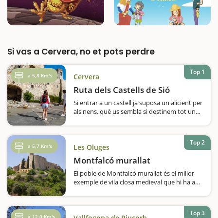
Si vas a Cervera, no et pots perdre
Top 1
a 5,8 Km's
Cervera
Ruta dels Castells de Sió
Si entrar a un castell ja suposa un alicient per
als nens, què us sembla si destinem tot un
cap de setmana i anem de ruta per veure'n
14?La comarca de la Segarra és terra de
castells i una de les rutes estrella per fer en
Top 2
família és la Ruta dels…
a 5,7 Km's
Les Oluges
Montfalcó murallat
El poble de Montfalcó murallat és el millor
exemple de vila closa medieval que hi ha a
les Terres de Lleida i possiblement també el
més espectacular de Catalunya.Petit, però
encisador i amb un encant majúscul, és un
Top 3
destí que us recomanem que…
a 12,0 Km's
Vallfogona de Riucorb