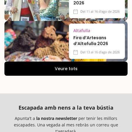
2026
Del 11 al 16 d'ago de 2026
Altafulla
Fira d’Artesans
d’Altafulla 2026
Del 13 al 16 d'ago de 2026
Veure tots
Escapada amb nens a la teva bústia
Apunta't a
la nostra newsletter
per tenir les millors
escapades. Una vegada al mes rebràs un correu que
t'agradarà.