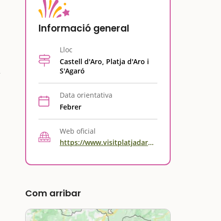
Informació general
Lloc
Castell d'Aro, Platja d'Aro i
S'Agaró
Data orientativa
Febrer
Web oficial
https://www.visitplatjadaro.com/ca/activitats-interes/179/carnaval-2026
Com arribar