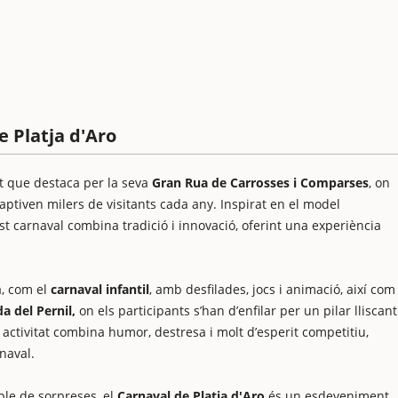
e Platja d'Aro
nt que destaca per la seva
Gran Rua de Carrosses i Comparses
, on
captiven milers de visitants cada any. Inspirat en el model
t carnaval combina tradició i innovació, oferint una experiència
a, com el
carnaval infantil
, amb desfilades, jocs i animació, així com
a del Pernil,
on els participants s’han d’enfilar per un pilar lliscant
 activitat combina humor, destresa i molt d’esperit competitiu,
naval.
le de sorpreses, el
Carnaval de Platja d'Aro
és un esdeveniment