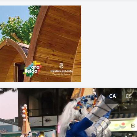
CA
ES