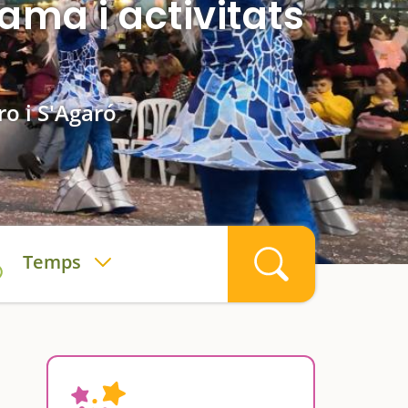
ama i activitats
Aro i S'Agaró
Temps
a