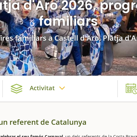
tja d'Aro 2026, progr
familiars
fires familiars a Castell d'Aro, Platja d'
Activitat
 un referent de Catalunya
 celebrar el seu famós Carnaval
, un dels referents de la Costa Brav