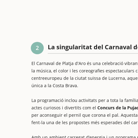
La singularitat del Carnaval d
2
El Carnaval de Platja d'Aro és una celebració vibra
la música, el color i les coreografies espectaculars 
centreeuropeu de la ciutat suïssa de Lucerna, aques
única a la Costa Brava.
La programació inclou activitats per a tota la famíli
actes curiosos i divertits com el
Concurs de la Pujad
per aconseguir el pernil que corona el pal. Aquesta
fent-la una de les propostes més esperades del car
Amb un ambient carregat d’energia i un programa p