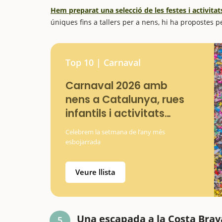
Hem preparat una selecció de les festes i activita
úniques fins a tallers per a nens, hi ha propostes 
Top 10 | Carnaval
Carnaval 2026 amb
nens a Catalunya, rues
infantils i activitats
familiars
Celebrem la setmana de l’any més
esbojarrada
Veure llista
Una escapada a la Costa Brav
5