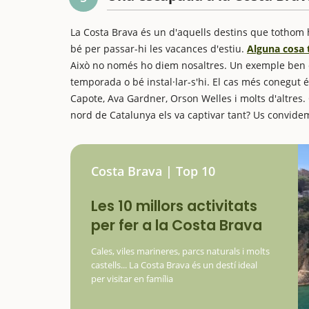
La Costa Brava és un d'aquells destins que tothom 
bé per passar-hi les vacances d'estiu.
Alguna cosa 
Això no només ho diem nosaltres. Un exemple ben cl
temporada o bé instal·lar-s'hi. El cas més conegut 
Capote, Ava Gardner, Orson Welles i molts d'altres. 
nord de Catalunya els va captivar tant? Us convidem
Costa Brava | Top 10
Les 10 millors activitats
per fer a la Costa Brava
Cales, viles marineres, parcs naturals i molts
castells... La Costa Brava és un destí ideal
per visitar en família