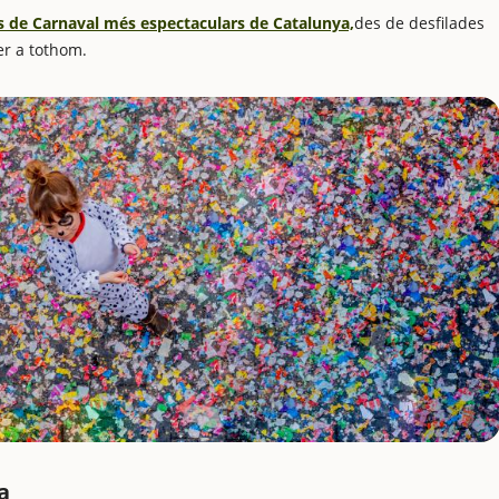
ts de Carnaval més espectaculars de Catalunya,
des de desfilades
per a tothom.
a