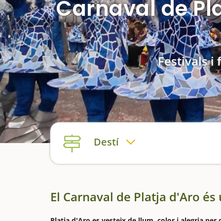
Carnaval de Pla
Festivals i 
Destí
El Carnaval de Platja d'Aro és
Platja d'Aro es vesteix de llum, color i alegria per