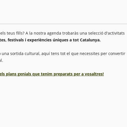
 teus fills? A la nostra agenda trobaràs una selecció d'activitats
stes, festivals i experiències úniques a tot Catalunya.
 una sortida cultural, aquí tens tot el que necessites per convertir
l.
els plans genials que tenim preparats per a vosaltres!