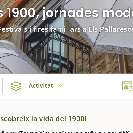
os 1900, jornades mod
Festivals i fires familiars a Els Pallareso
Activitat
escobreix la vida del 1900!
allaresos (Tarragonès) es transforma per acollir una nova edició