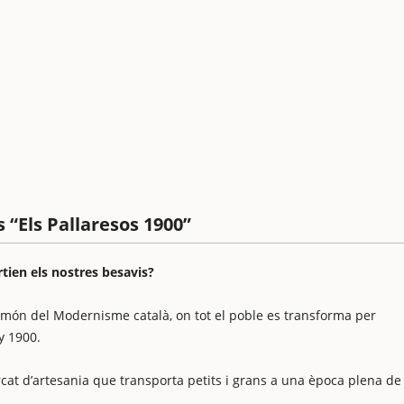
s “Els Pallaresos 1900”
rtien els nostres besavis?
l món del Modernisme català, on tot el poble es transforma per
ny 1900.
rcat d’artesania que transporta petits i grans a una època plena de