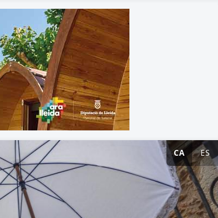
CA
ES