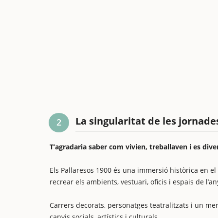
La singularitat de les jornade
2
T’agradaria saber com vivien, treballaven i es dive
Els Pallaresos 1900 és una immersió històrica en e
recrear els ambients, vestuari, oficis i espais de l’a
Carrers decorats, personatges teatralitzats i un me
canvis socials, artístics i culturals.