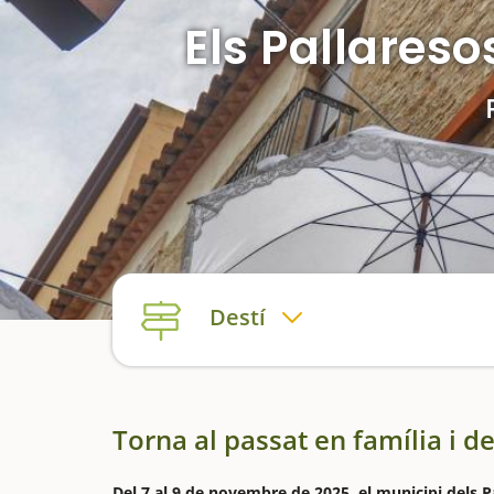
Els Pallares
Destí
Torna al passat en família i d
Del 7 al 9 de novembre de 2025, el municipi dels P