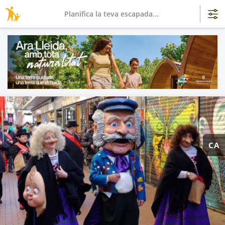
Planifica la teva escapada...
CA