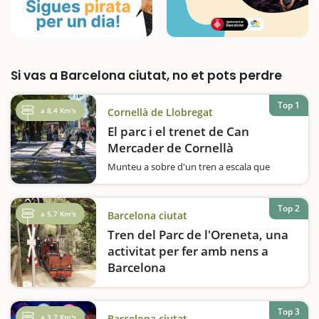
Si vas a Barcelona ciutat, no et pots perdre
Top 1
a 8,4 Km's
Cornellà de Llobregat
El parc i el trenet de Can
Mercader de Cornellà
Munteu a sobre d'un tren a escala que
recorre el Parc de Can Mercader i passeu una
estona ben divertida en família.Us agraden
els trens? Voleu fer una volta en un
Top 2
a 5,7 Km's
Barcelona ciutat
ferrocarril a escala? El Parc de Can Mercader,
que es va inaugurar el 1987, acull des…
Tren del Parc de l'Oreneta, una
activitat per fer amb nens a
Barcelona
El Tren del Parc de l'Oreneta és una
experiència única que trasllada les famílies al
món dels ferrocarrils en miniatura. Situat al
Top 3
a 3,7 Km's
Barcelona ciutat