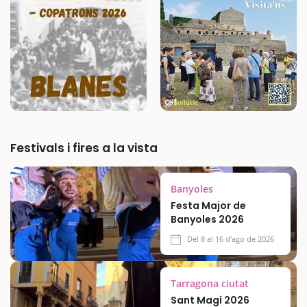
bellesa d’un jardí neoclàssic…
Festivals i fires a la vista
Banyoles
Festa Major de
Banyoles 2026
Del 8 al 16 d'ago de 2026
Tarragona ciutat
Sant Magí 2026