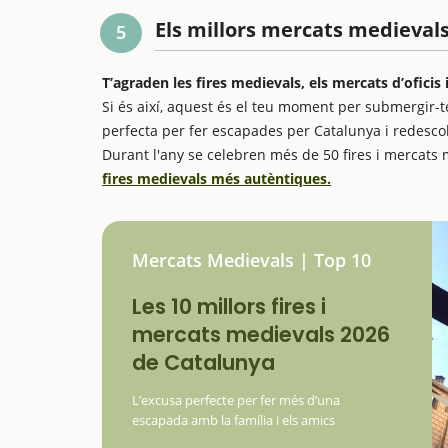
Els millors mercats medieval
5
T’agraden les fires medievals, els mercats d’oficis
Si és així, aquest és el teu moment per submergir-te
perfecta per fer escapades per Catalunya i redesc
Durant l'any se celebren més de 50 fires i mercats
fires medievals més autèntiques.
Mercats Medievals | Top 10
Les 10 millors fires i
mercats medievals 2026
de Catalunya
L’excusa perfecte per fer més d’una
escapada amb la família i els amics