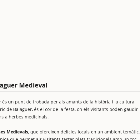
alaguer Medieval
és un punt de trobada per als amants de la història i la cultura
òric de Balaguer, és el cor de la festa, on els visitants poden gaudir
ins a herbes medicinals.
nes Medievals
, que ofereixen delícies locals en un ambient temàtic,
ica que permet als visitants tastar plats tradicionals amb un toc