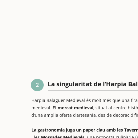
La singularitat de l’Harpia B
2
Harpia Balaguer Medieval és molt més que una fira; 
medieval. El
mercat medieval
, situat al centre hist
d’una àmplia oferta d’artesania, des de decoració f
La gastronomia juga un paper clau amb les Taver
i les
Mossades Medievals,
una proposta culinària ún