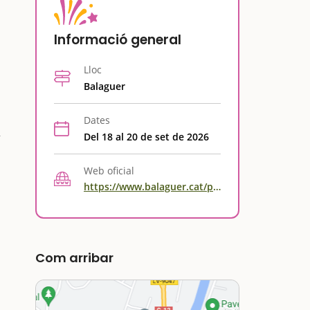
Informació general
Lloc
Balaguer
Dates
Del 18 al 20 de set de 2026
Web oficial
https://www.balaguer.cat/portal/10/?EC=ReadArticle&ArticleID=26787
Com arribar