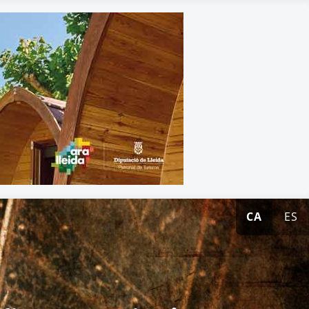
CA
ES