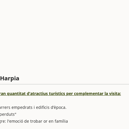
’Harpia
an quantitat d’atractius turístics per complementar la visita:
arrers empedrats i edificis d’època.
 perduts"
egre: l'emoció de trobar or en família