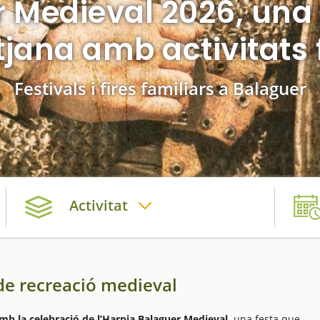
Medieval 2026, una f
itjana amb activitats 
Festivals i fires familiars a Balaguer
Activitat
de recreació medieval
b la celebració de l’Harpia Balaguer Medieval,
una festa que