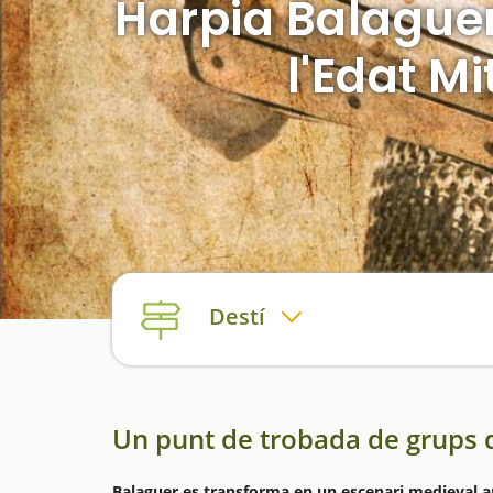
Harpia Balaguer 
l'Edat M
Destí
Un punt de trobada de grups 
Balaguer es transforma en un escenari medieval am