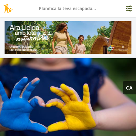
Planifica la teva escapada...
CA