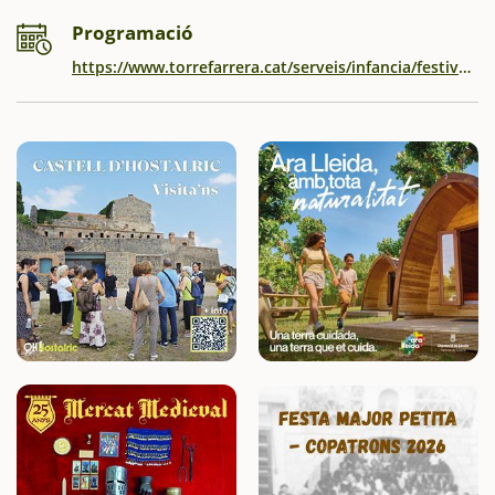
Programació
https://www.torrefarrera.cat/serveis/infancia/festival-treubanya-1/edicio-2022/2022_programa_festivaltreubanya_web.pdf