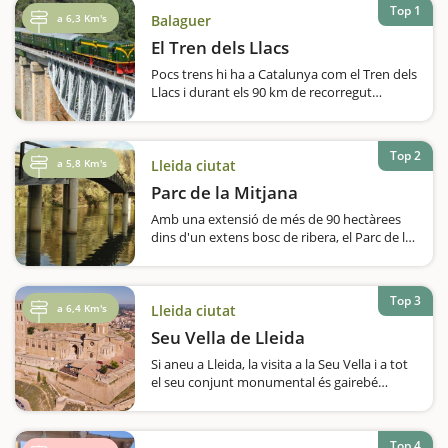
Top 1
a 6,3 Km's
Balaguer
El Tren dels Llacs
Pocs trens hi ha a Catalunya com el Tren dels
Llacs i durant els 90 km de recorregut
podem veure quatre llacs, creua 40 túnels i
passa per 75 ponts. Una autèntica
experiència per viure en família. El Tren
Top 2
dels…
a 5,8 Km's
Lleida ciutat
Parc de la Mitjana
Amb una extensió de més de 90 hectàrees
dins d'un extens bosc de ribera, el Parc de la
Mitjana és un dels grans pulmons verd de
Lleida, una àrea natural sorprenent i humida
i un dels espais on les famílies…
Top 3
a 6,4 Km's
Lleida ciutat
Seu Vella de Lleida
Si aneu a Lleida, la visita a la Seu Vella i a tot
el seu conjunt monumental és gairebé
obligada. Visitarem un edifici que va ser
costruït al damunt d'una antiga mesquita
musulmana, i que a causa dels diferents
Top 4