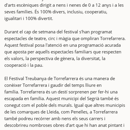
d'arts escèniques dirigit a nens i nenes de 0 a 12 anys i a les
seves famílies. És 100% divers, inclusiu, cooperatiu,
igualitari i 100% divertit.
Durant el cap de setmana del festival s'han programat
espectacles de teatre, circ i màgia que ompliran Torrefarrera.
Aquest festival posa l'atenció en una programació acurada
que aposta per aquells espectacles familiars que respecten
els valors, la perspectiva de gènera, la diversitat, la
cooperació i la pau.
El Festival Treubanya de Torrefarrera és una manera de
conèixer Torrefarrera i gaudir del temps lliure en
família. Torrefarrera és un destí sorprenen per fer-hi una
escapada en família. Aquest municipi del Segrià també és
conegut com el poble dels murals. Igual que altres municipis
de les comarques de Lleida, com Penelles, a Torrefarrera
també podreu recórrer amb nens els seus carrers i
descobrireu nombroses obres d'art que hi han anat pintant i