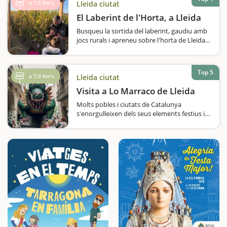
conflictes dels que…
a 7,5 Km's
Lleida ciutat
El Laberint de l'Horta, a Lleida
Busqueu la sortida del laberint, gaudiu amb
jocs rurals i apreneu sobre l'horta de Lleida
en aquest espai de diversió i valorització del
territori. Voleu fer activitats diferents i
divertides, enmig de camps de cultiu, i al
Top 5
mateix…
a 7,0 Km's
Lleida ciutat
Visita a Lo Marraco de Lleida
Molts pobles i ciutats de Catalunya
s'enorgulleixen dels seus elements festius i
de cultura popular, i Lleida també. Per això,
si esteu d'escapada amb nens, podeu visitar
la Casa dels Gegants, on entrareu en
l'univers festiu de la ciutat…