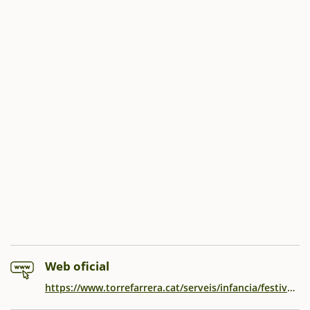
Web oficial
https://www.torrefarrera.cat/serveis/infancia/festival-treubanya-1