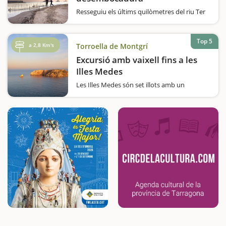
Resseguiu els últims quilòmetres del riu Ter
fins al mar en una plàcida pedalada en plena
naturalesa. La bicicleta com a mitjà de
transport i la naturalesa com a marc
Top 5
a 2,8 Km's
Torroella de Montgrí
incomparable són els dos protagonistes
d'aquest…
Excursió amb vaixell fins a les
Illes Medes
Les Illes Medes són set illots amb un
paisatge submarí de gran valor biològic i
ecològic, protegit des de fa més de 30 anys.
Això ha permès una recuperació
espectacular de la riquesa del fons marítim
pel que fa a la flora i la fauna, de manera…