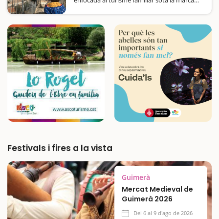
Balaguer en família. Es tracta d'un recorregut
per la ciutat, un joc de pistes sota el lema:
“Els tresors perduts”. L'activitat…
Festivals i fires a la vista
Guimerà
Mercat Medieval de
Guimerà 2026
Del 6 al 9 d'ago de 2026