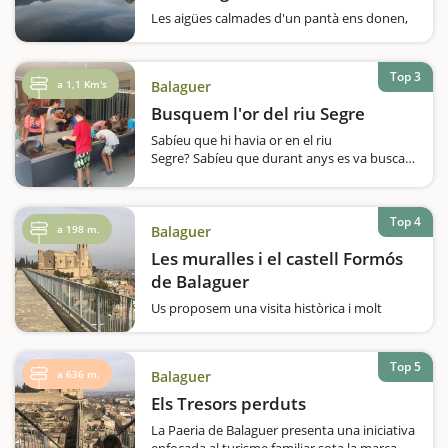
Les aigües calmades d'un pantà ens donen,
precisament, això, calma i tranquil·litat. Per
això, us recomanem aquesta ruta al voltant
del pantà de Sant Llorenç de Montgai; un
Top 3
a 1,1 Km's
Balaguer
itinerari que es pot fer més o menys llarg en
funció de l'energia…
Busquem l'or del riu Segre
Sabíeu que hi havia or en el riu
Segre? Sabíeu que durant anys es va buscar
or i explotar aquesta riquesa natural? I
sabeu d'on venia aquest or? Tot això i molt
més us ho explicaran al Centre
Top 4
d'Interpretació…
a 198 m.
Balaguer
Les muralles i el castell Formós
de Balaguer
Us proposem una visita històrica i molt
divertida per fer en família a Balaguer, capital
de la Noguera. Sabíeu que en el passat,
Balaguer va estar totalment emmurallada?
Top 5
a 636 m.
Balaguer
En aquesta escapada us convidem a entrar
dins de les seves…
Els Tresors perduts
La Paeria de Balaguer presenta una iniciativa
enfocada al turisme familiar sota la marca