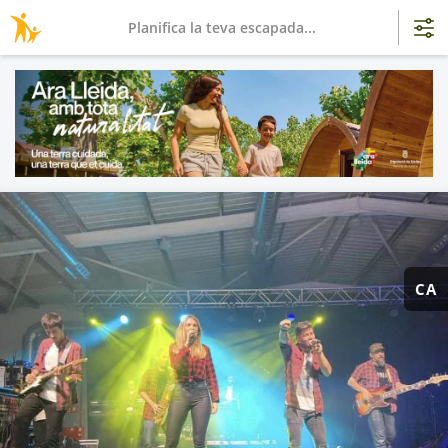
Planifica la teva escapada...
CA