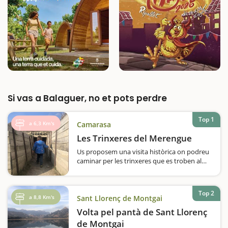
Si vas a Balaguer, no et pots perdre
Top 1
a 6,3 Km's
Camarasa
Les Trinxeres del Merengue
Us proposem una visita històrica on podreu
caminar per les trinxeres que es troben al
Tossal del Déu, també conegut com 'El
Merengue', a Camarasa.El Merengue és un
espai de memòria històrica on podreu
Top 2
conèixer els fets que van tenir lloc el…
a 8,8 Km's
Sant Llorenç de Montgai
Volta pel pantà de Sant Llorenç
de Montgai