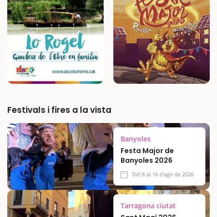
itinerari que es pot fer més o menys llarg en
funció de l'energia…
Festivals i fires a la vista
Banyoles
Festa Major de
Banyoles 2026
Del 8 al 16 d'ago de 2026
Tarragona ciutat