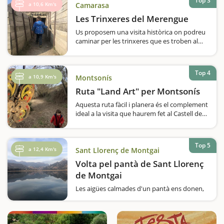
Top 3
Realment…
a 10,6 Km's
Camarasa
Les Trinxeres del Merengue
Us proposem una visita històrica on podreu
caminar per les trinxeres que es troben al
Tossal del Déu, també conegut com 'El
Merengue', a Camarasa.El Merengue és un
espai de memòria històrica on podreu
Top 4
conèixer els fets que van tenir lloc el…
a 10,9 Km's
Montsonís
Ruta "Land Art" per Montsonís
Aquesta ruta fàcil i planera és el complement
ideal a la visita que haurem fet al Castell de
Montsonís i a Lo Padrí. El Land Art és un
petit recorregut enmig de la natura, pensat
per a famílies, durant el qual…
Top 5
a 12,4 Km's
Sant Llorenç de Montgai
Volta pel pantà de Sant Llorenç
de Montgai
Les aigües calmades d'un pantà ens donen,
precisament, això, calma i tranquil·litat. Per
això, us recomanem aquesta ruta al voltant
del pantà de Sant Llorenç de Montgai; un