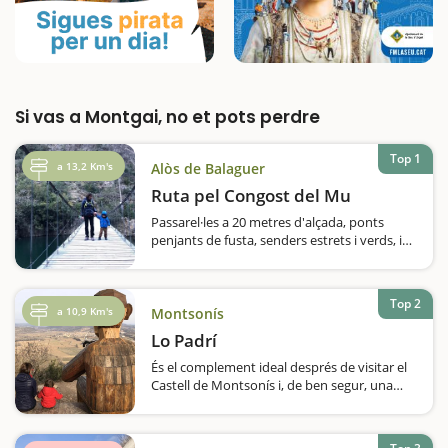
Si vas a Montgai, no et pots perdre
Top 1
a 13,2 Km's
Alòs de Balaguer
Ruta pel Congost del Mu
Passarel·les a 20 metres d'alçada, ponts
penjants de fusta, senders estrets i verds, i
sempre acompanyats per parets verticals
vorejant el riu Segre.Alicients més que
suficients perquè als nens els entusiasmi
Top 2
una ruta que, sens dubte, és un dels…
a 10,9 Km's
Montsonís
Lo Padrí
És el complement ideal després de visitar el
Castell de Montsonís i, de ben segur, una
gran descoberta. I és que la comarca de la
Noguera amaga grans sorpreses...Una d'elles
és l'obra 'Lo Padrí' que es troba a Montsonís.