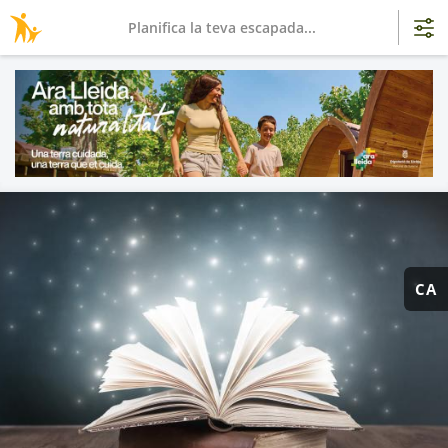
Planifica la teva escapada...
CA