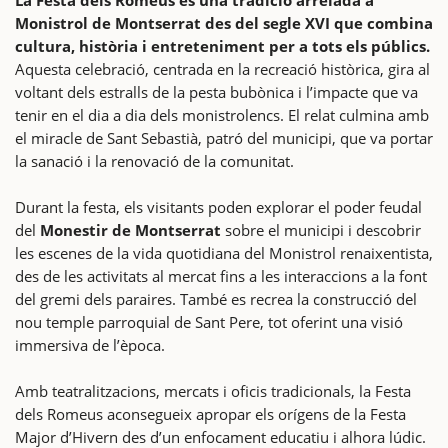
Monistrol de Montserrat des del segle XVI que combina
cultura, història i entreteniment per a tots els públics.
Aquesta celebració, centrada en la recreació històrica, gira al
voltant dels estralls de la pesta bubònica i l’impacte que va
tenir en el dia a dia dels monistrolencs. El relat culmina amb
el miracle de Sant Sebastià, patró del municipi, que va portar
la sanació i la renovació de la comunitat.
Durant la festa, els visitants poden explorar el poder feudal
del
Monestir de Montserrat
sobre el municipi i descobrir
les escenes de la vida quotidiana del Monistrol renaixentista,
des de les activitats al mercat fins a les interaccions a la font
del gremi dels paraires. També es recrea la construcció del
nou temple parroquial de Sant Pere, tot oferint una visió
immersiva de l’època.
Amb teatralitzacions, mercats i oficis tradicionals, la Festa
dels Romeus aconsegueix apropar els orígens de la Festa
Major d’Hivern des d’un enfocament educatiu i alhora lúdic.