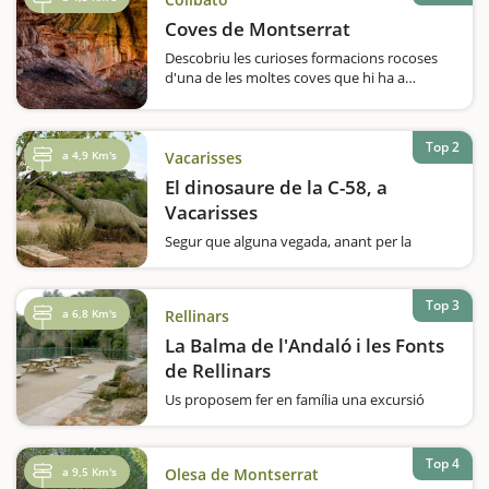
Coves de Montserrat
Descobriu les curioses formacions rocoses
d'una de les moltes coves que hi ha a
l'interior de Montserrat fent-hi un recorregut
de 800 metres. Sabíeu que Montserrat, que
és espectacular vista per fora, també té tot…
Top 2
a 4,9 Km's
Vacarisses
El dinosaure de la C-58, a
Vacarisses
Segur que alguna vegada, anant per la
carretera C-58, en direcció a Manresa,
passant pel terme de Vacarisses, a l'altura
del bar de Can Serra, a mà dreta, us ha
Top 3
a 6,8 Km's
Rellinars
sorprès veure un dinosaure de formigó i heu
comentat amb la…
La Balma de l'Andaló i les Fonts
de Rellinars
Us proposem fer en família una excursió
molt agradable que ens permetrà
contemplar i gaudir dels paisatges de
Rellinars i durant la qual tindrem una
Top 4
a 9,5 Km's
Olesa de Montserrat
panoràmica sensacional de Montserrat,