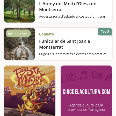
visible des de gairebé qualsevol…
L'Areny del Molí d'Olesa de
Montserrat
Aquesta zona d'esbarjo al costat d'un tram
fluvial de gran interès ornitològic és ideal per
fer un mos en plena natura. Voleu conèixer
una zona d'esbarjo, al costat mateix del riu
Top 5
a 2,2 Km's
Collbató
Llobregat, ideal per una escapada…
Funicular de Sant Joan a
Montserrat
Pugeu als indrets més elevats i emblemàtics
de Montserrat, l'ermita de Sant Joan i la
Santa Cova, amb funiculars centenaris. Si
voleu viure una aventura que us
transportarà a fa cent anys i que us
permetrà accedir a…