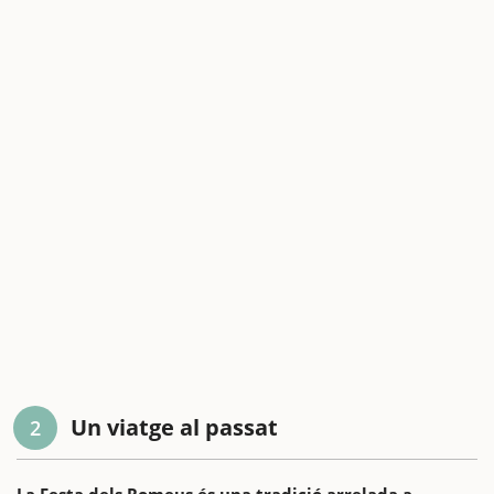
Un viatge al passat
2
La Festa dels Romeus és una tradició arrelada a