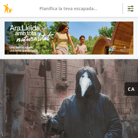
Planifica la teva escapada...
CA