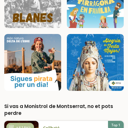
Si vas a Monistrol de Montserrat, no et pots
perdre
Top 1
a 4,3 Km's
Collbató